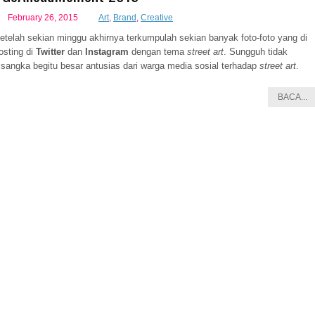
February 26, 2015
Art
,
Brand
,
Creative
etelah sekian minggu akhirnya terkumpulah sekian banyak foto-foto yang di
osting di
Twitter
dan
Instagram
dengan tema
street art
. Sungguh tidak
isangka begitu besar antusias dari warga media sosial terhadap
street art
.
BACA...