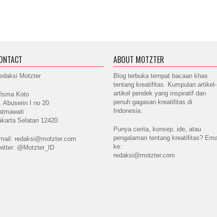
ONTACT
ABOUT MOTZTER
edaksi Motzter
Blog terbuka tempat bacaan khas
tentang kreatifitas. Kumpulan artikel-
artikel pendek yang inspiratif dan
isma Koto
penuh gagasan kreatifitas di
l. Abuserin I no 20
Indonesia.
atmawati
akarta Selatan 12420
Punya cerita, konsep, ide, atau
pengalaman tentang kreatifitas? Ema
mail: redaksi@motzter.com
ke:
witter: @Motzter_ID
redaksi@motzter.com