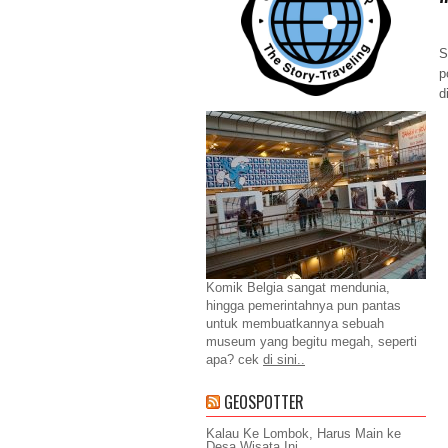
S
p
d
Komik Belgia sangat mendunia,
hingga pemerintahnya pun pantas
untuk membuatkannya sebuah
museum yang begitu megah, seperti
apa? cek
di sini..
GEOSPOTTER
Kalau Ke Lombok, Harus Main ke
Desa Wisata Ini