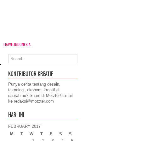
TRAVELINDONESIA
KONTRIBUTOR KREATIF
Punya cerita tentang desain,
teknologi, ekonomi kreatif di
daerahmu? Share di Motzter! Email
ke
redaksi@motzter.com
HARI INI
FEBRUARY 2017
M
T
W
T
F
S
S
1
2
3
4
5