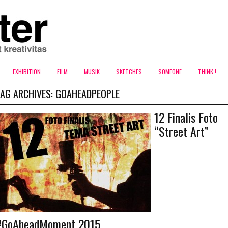
EXHIBITION
FILM
MUSIK
SKETCHES
SOMEONE
THINK !
TAG ARCHIVES:
GOAHEADPEOPLE
12 Finalis Foto
“Street Art”
#GoAheadMoment 2015