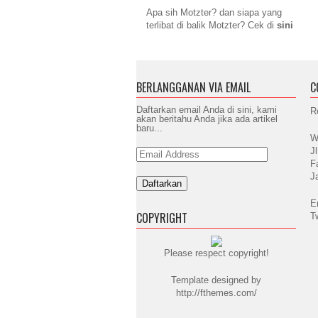
Apa sih Motzter? dan siapa yang
terlibat di balik Motzter? Cek di
sini
BERLANGGANAN VIA EMAIL
C
Daftarkan email Anda di sini, kami
R
akan beritahu Anda jika ada artikel
baru...
W
J
Email
Address
F
J
E
COPYRIGHT
T
Please respect copyright!
Template designed by
http://fthemes.com/