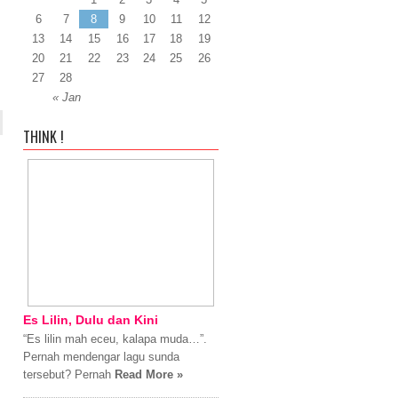
6
7
8
9
10
11
12
13
14
15
16
17
18
19
20
21
22
23
24
25
26
27
28
« Jan
THINK !
Es Lilin, Dulu dan Kini
“Es lilin mah eceu, kalapa muda…”.
Pernah mendengar lagu sunda
tersebut? Pernah
Read More »