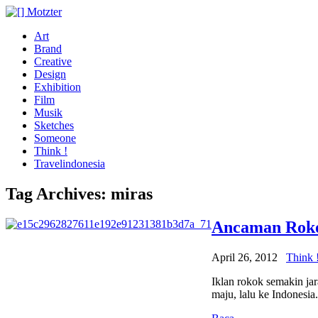
Art
Brand
Creative
Design
Exhibition
Film
Musik
Sketches
Someone
Think !
Travelindonesia
Tag Archives:
miras
Ancaman Roko
April 26, 2012
Think 
Iklan rokok semakin ja
maju, lalu ke Indonesi