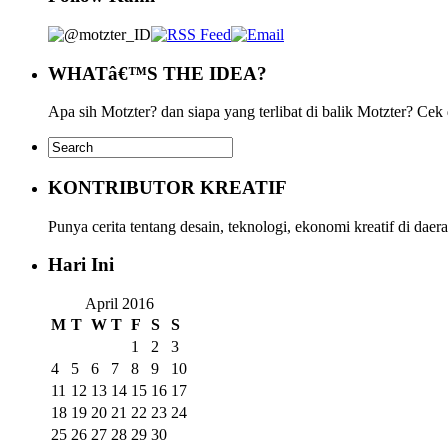
WHATâ€™S THE IDEA?
Apa sih Motzter? dan siapa yang terlibat di balik Motzter? Cek
KONTRIBUTOR KREATIF
Punya cerita tentang desain, teknologi, ekonomi kreatif di da
Hari Ini
April 2016
M
T
W
T
F
S
S
1
2
3
4
5
6
7
8
9
10
11
12
13
14
15
16
17
18
19
20
21
22
23
24
25
26
27
28
29
30