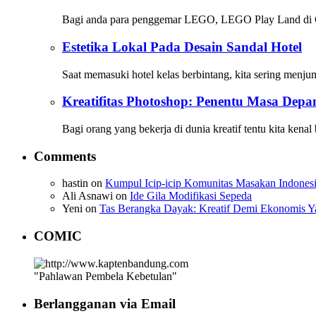
Bagi anda para penggemar LEGO, LEGO Play Land di
Estetika Lokal Pada Desain Sandal Hotel
Saat memasuki hotel kelas berbintang, kita sering menj
Kreatifitas Photoshop: Penentu Masa Depa
Bagi orang yang bekerja di dunia kreatif tentu kita kenal
Comments
hastin
on
Kumpul Icip-icip Komunitas Masakan Indones
Ali Asnawi
on
Ide Gila Modifikasi Sepeda
Yeni
on
Tas Berangka Dayak: Kreatif Demi Ekonomis
COMIC
"Pahlawan Pembela Kebetulan"
Berlangganan via Email