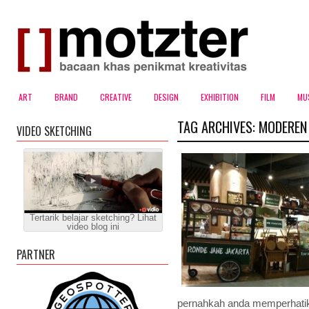
ART
BRAND
CREATIVE
DESIGN
EXHIBITION
FILM
MU
TAG ARCHIVES:
MODEREN
VIDEO SKETCHING
Tertarik belajar sketching? Lihat
video blog ini
PARTNER
pernahkah anda memperhatik