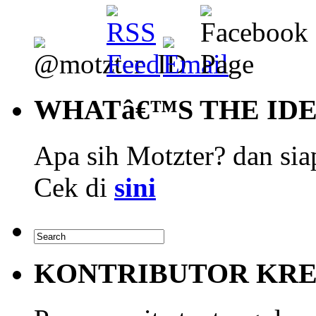
WHATâ€™S THE ID
Apa sih Motzter? dan siap
Cek di
sini
KONTRIBUTOR KRE