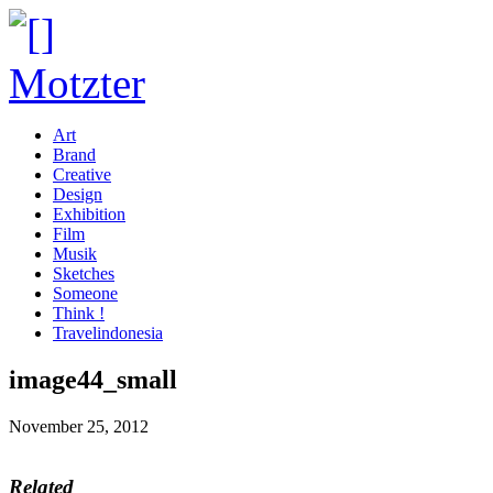
Art
Brand
Creative
Design
Exhibition
Film
Musik
Sketches
Someone
Think !
Travelindonesia
image44_small
November 25, 2012
Related