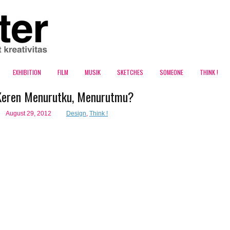
EXHIBITION
FILM
MUSIK
SKETCHES
SOMEONE
THINK !
Keren Menurutku, Menurutmu?
August 29, 2012
Design
,
Think !