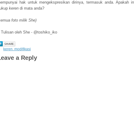
empunyai hak untuk mengekspresikan dirinya, termasuk anda. Apakah in
ukup
keren
di mata anda?
semua foto milik She)
Tulisan oleh She - @toshiko_iko
keren. modifikasi
Leave a Reply