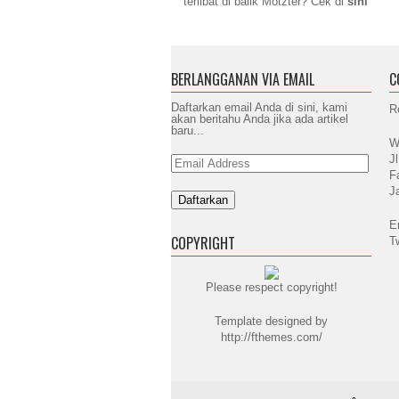
terlibat di balik Motzter? Cek di
sini
BERLANGGANAN VIA EMAIL
C
Daftarkan email Anda di sini, kami
R
akan beritahu Anda jika ada artikel
baru...
W
J
Email
Address
F
J
E
COPYRIGHT
T
Please respect copyright!
Template designed by
http://fthemes.com/