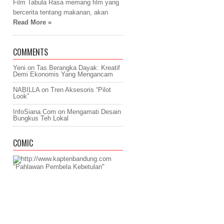
Film Tabula Rasa memang film yang
bercerita tentang makanan, akan
Read More »
COMMENTS
Yeni
on
Tas Berangka Dayak: Kreatif
Demi Ekonomis Yang Mengancam
NABILLA
on
Tren Aksesoris “Pilot
Look”
InfoSiana.Com
on
Mengamati Desain
Bungkus Teh Lokal
COMIC
"Pahlawan Pembela Kebetulan"