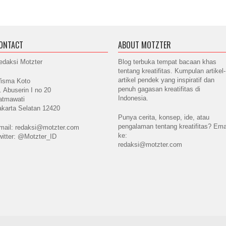
ONTACT
ABOUT MOTZTER
edaksi Motzter
Blog terbuka tempat bacaan khas
tentang kreatifitas. Kumpulan artikel-
artikel pendek yang inspiratif dan
isma Koto
penuh gagasan kreatifitas di
l. Abuserin I no 20
Indonesia.
atmawati
akarta Selatan 12420
Punya cerita, konsep, ide, atau
pengalaman tentang kreatifitas? Ema
mail: redaksi@motzter.com
ke:
witter: @Motzter_ID
redaksi@motzter.com