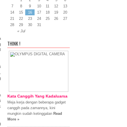
7
8
9
10
11
12
13
14
15
16
17
18
19
20
21
22
23
24
25
26
27
28
29
30
31
« Jul
a
THINK !
g
l
i
,
g
n
Kata Canggih Yang Kadaluarsa
i
Meja kerja dengan beberapa gadget
k
canggih pada zamannya, kini
mungkin sudah ketinggalan
Read
More »
g