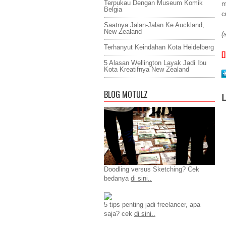
Terpukau Dengan Museum Komik
m
Belgia
c
Saatnya Jalan-Jalan Ke Auckland,
New Zealand
(
Terhanyut Keindahan Kota Heidelberg
[]
5 Alasan Wellington Layak Jadi Ibu
Kota Kreatifnya New Zealand
BLOG MOTULZ
Doodling versus Sketching? Cek
bedanya
di sini..
5 tips penting jadi freelancer, apa
saja? cek
di sini..