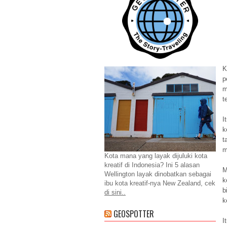
p
m
t
I
k
t
m
Kota mana yang layak dijuluki kota
kreatif di Indonesia? Ini 5 alasan
M
Wellington layak dinobatkan sebagai
k
ibu kota kreatif-nya New Zealand, cek
b
di sini..
k
GEOSPOTTER
I