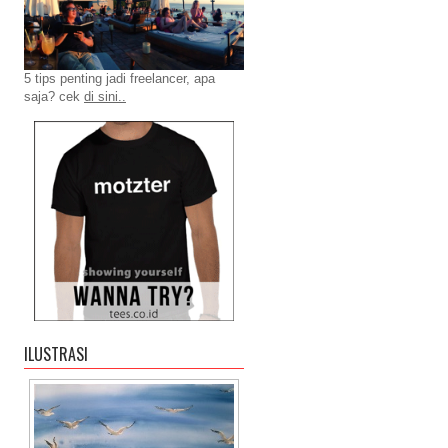
5 tips penting jadi freelancer, apa
saja? cek
di sini..
ILUSTRASI