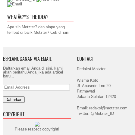
WHATÂ€™S THE IDEA?
Apa sih Motzter? dan siapa yang
terlibat di balik Motzter? Cek di
sini
BERLANGGANAN VIA EMAIL
CONTACT
Daftarkan email Anda di sini, kami
Redaksi Motzter
akan beritahu Anda jika ada artikel
baru...
Wisma Koto
Jl. Abuserin I no 20
Email
Address
Fatmawati
Jakarta Selatan 12420
Email: redaksi@motzter.com
COPYRIGHT
Twitter: @Motzter_ID
Please respect copyright!