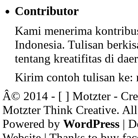
Contributor
Kami menerima kontribusi
Indonesia. Tulisan berkisa
tentang kreatifitas di dae
Kirim contoh tulisan ke
Â© 2014 - [ ] Motzter - Cr
Motzter Think Creative. Al
Powered by
WordPress
| D
Website | Thanks to buy fac