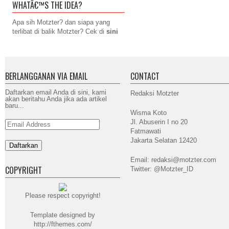
WHATÂ€™S THE IDEA?
Apa sih Motzter? dan siapa yang
terlibat di balik Motzter? Cek di
sini
BERLANGGANAN VIA EMAIL
CONTACT
Daftarkan email Anda di sini, kami
Redaksi Motzter
akan beritahu Anda jika ada artikel
baru...
Wisma Koto
Jl. Abuserin I no 20
Email
Address
Fatmawati
Jakarta Selatan 12420
Email: redaksi@motzter.com
COPYRIGHT
Twitter: @Motzter_ID
Please respect copyright!
Template designed by
http://fthemes.com/