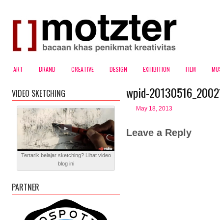
ART
BRAND
CREATIVE
DESIGN
EXHIBITION
FILM
MU
wpid-20130516_2002
VIDEO SKETCHING
May 18, 2013
Leave a Reply
Tertarik belajar sketching? Lihat video
blog ini
PARTNER