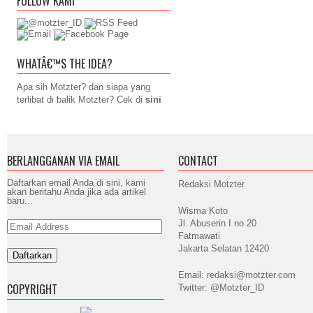
FOLLOW KAMI
WHATÂ€™S THE IDEA?
Apa sih Motzter? dan siapa yang
terlibat di balik Motzter? Cek di
sini
BERLANGGANAN VIA EMAIL
CONTACT
Daftarkan email Anda di sini, kami
Redaksi Motzter
akan beritahu Anda jika ada artikel
baru...
Wisma Koto
Jl. Abuserin I no 20
Email
Address
Fatmawati
Jakarta Selatan 12420
Email: redaksi@motzter.com
COPYRIGHT
Twitter: @Motzter_ID