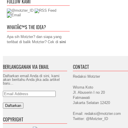
FOLLOW KAMI
WHATÂ€™S THE IDEA?
Apa sih Motzter? dan siapa yang
terlibat di balik Motzter? Cek di
sini
BERLANGGANAN VIA EMAIL
CONTACT
Daftarkan email Anda di sini, kami
Redaksi Motzter
akan beritahu Anda jika ada artikel
baru...
Wisma Koto
Jl. Abuserin I no 20
Email
Address
Fatmawati
Jakarta Selatan 12420
Email: redaksi@motzter.com
COPYRIGHT
Twitter: @Motzter_ID