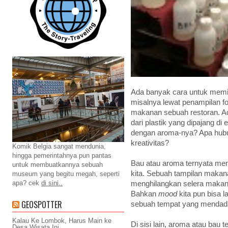
Ada banyak cara untuk memi
misalnya lewat penampilan fo
makanan sebuah restoran. A
dari plastik yang dipajang di
dengan aroma-nya? Apa hub
kreativitas?
Komik Belgia sangat mendunia,
hingga pemerintahnya pun pantas
Bau atau aroma ternyata memi
untuk membuatkannya sebuah
kita. Sebuah tampilan makan
museum yang begitu megah, seperti
apa? cek
di sini..
menghilangkan selera makan 
Bahkan
mood
kita pun bisa l
GEOSPOTTER
sebuah tempat yang mendada
Kalau Ke Lombok, Harus Main ke
Di sisi lain, aroma atau bau 
Desa Wisata Ini