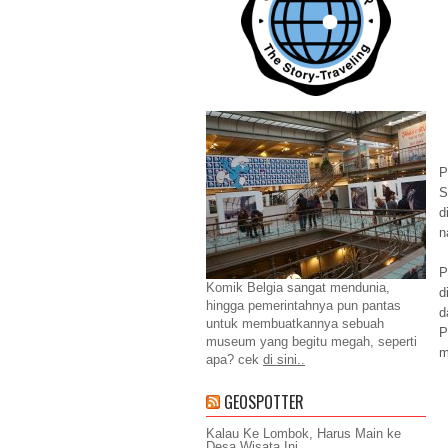
P
S
d
n
P
Komik Belgia sangat mendunia,
d
hingga pemerintahnya pun pantas
d
untuk membuatkannya sebuah
P
museum yang begitu megah, seperti
m
apa? cek
di sini..
GEOSPOTTER
Kalau Ke Lombok, Harus Main ke
Desa Wisata Ini