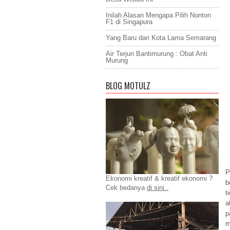
Inilah Alasan Mengapa Pilih Nonton
F1 di Singapura
Yang Baru dari Kota Lama Semarang
Air Terjun Bantimurung : Obat Anti
Murung
BLOG MOTULZ
P
Ekonomi kreatif & kreatif ekonomi ?
b
Cek bedanya
di sini..
t
a
p
m