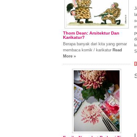
J
l
s
m
Thom Dean: Arsitektur Dan
p
Karikatur?
d
Berapa banyak dari kita yang gemar
k
membaca komik / karikatur
Read
S
More »
[]
L