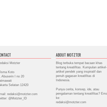
ONTACT
ABOUT MOTZTER
edaksi Motzter
Blog terbuka tempat bacaan khas
tentang kreatifitas. Kumpulan artikel-
artikel pendek yang inspiratif dan
isma Koto
penuh gagasan kreatifitas di
l. Abuserin I no 20
Indonesia.
atmawati
akarta Selatan 12420
Punya cerita, konsep, ide, atau
pengalaman tentang kreatifitas? Ema
mail: redaksi@motzter.com
ke:
witter: @Motzter_ID
redaksi@motzter.com