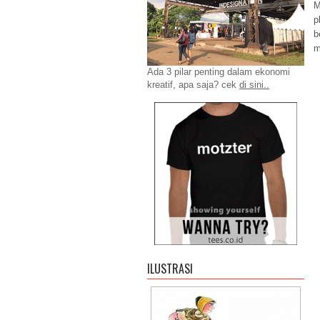
M
p
b
m
Ada 3 pilar penting dalam ekonomi
kreatif, apa saja? cek
di sini..
ILUSTRASI