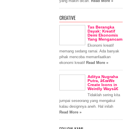
yang makin dicari.
Read More »
CREATIVE
Tas Berangka
Dayak: Kreatif
Demi Ekonomis
Yang Mengancam
Ekonomi kreatif
memang sedang ramai. Ada banyak
pihak mencoba memanfaatkan
ekonomi kreatif
Read More »
Aditya Nugraha
Putra, â€œWe
Create Icons in
Weirdly Waysâ€
Tidaklah sering kita
jumpai seseorang yang mengakui
kalau designnya aneh. Hal inilah
Read More »