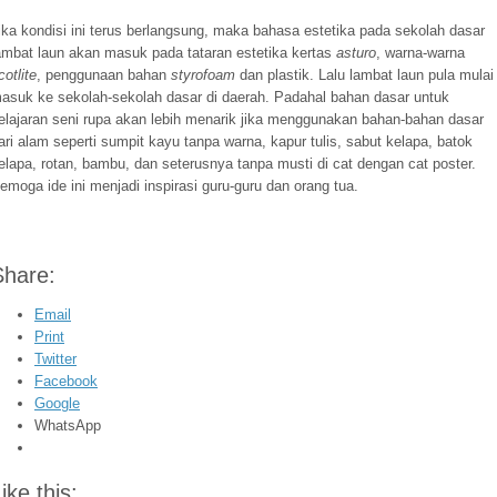
ika kondisi ini terus berlangsung, maka bahasa estetika pada sekolah dasar
ambat laun akan masuk pada tataran estetika kertas
asturo
, warna-warna
cotlite
, penggunaan bahan
styrofoam
dan plastik. Lalu lambat laun pula mulai
asuk ke sekolah-sekolah dasar di daerah. Padahal bahan dasar untuk
elajaran seni rupa akan lebih menarik jika menggunakan bahan-bahan dasar
ari alam seperti sumpit kayu tanpa warna, kapur tulis, sabut kelapa, batok
elapa, rotan, bambu, dan seterusnya tanpa musti di cat dengan cat poster.
emoga ide ini menjadi inspirasi guru-guru dan orang tua.
Share:
Email
Print
Twitter
Facebook
Google
WhatsApp
ike this: