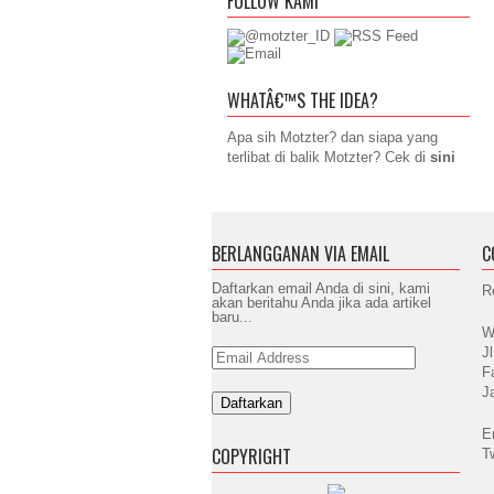
FOLLOW KAMI
WHATÂ€™S THE IDEA?
Apa sih Motzter? dan siapa yang
terlibat di balik Motzter? Cek di
sini
BERLANGGANAN VIA EMAIL
C
Daftarkan email Anda di sini, kami
R
akan beritahu Anda jika ada artikel
baru...
W
J
Email
Address
F
J
E
COPYRIGHT
T