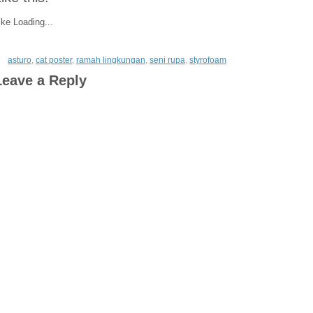
ike
Loading...
asturo
,
cat poster
,
ramah lingkungan
,
seni rupa
,
styrofoam
Leave a Reply