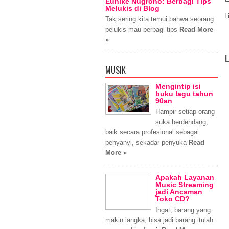
Eunike Nugroho: Berbagi Tips
Melukis di Blog
L
Tak sering kita temui bahwa seorang
pelukis mau berbagi tips
Read More
»
MUSIK
Mengintip isi
buku lagu tahun
90an
Hampir setiap orang
suka berdendang,
baik secara profesional sebagai
penyanyi, sekadar penyuka
Read
More »
Apakah Layanan
Music Streaming
jadi Ancaman
Toko CD?
Ingat, barang yang
makin langka, bisa jadi barang itulah