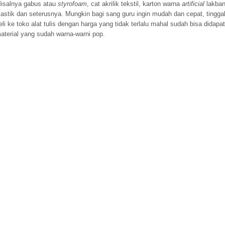
isalnya gabus atau
styrofoam
, cat akrilik tekstil, karton warna
artificial
lakba
lastik dan seterusnya. Mungkin bagi sang guru ingin mudah dan cepat, tingga
eli ke toko alat tulis dengan harga yang tidak terlalu mahal sudah bisa didapat
aterial yang sudah warna-warni pop.