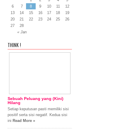
6
7
8
9
10
11
12
13
14
15
16
17
18
19
20
21
22
23
24
25
26
27
28
« Jan
THINK !
Sebuah Peluang yang (Kini)
Hilang
Setiap keputusan pasti memiliki sisi
positif serta sisi negatif. Kedua sisi
ini
Read More »