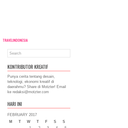
TRAVELINDONESIA
KONTRIBUTOR KREATIF
Punya cerita tentang desain,
teknologi, ekonomi kreatif di
daerahmu? Share di Motzter! Email
ke
redaksi@motzter.com
HARI INI
FEBRUARY 2017
M
T
W
T
F
S
S
1
2
3
4
5