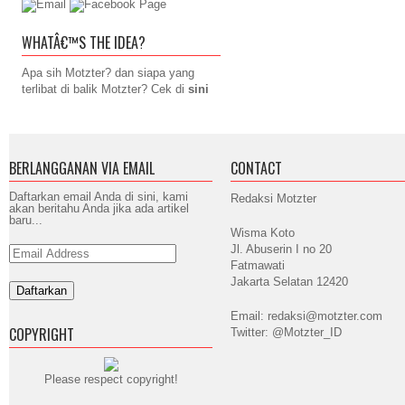
WHATÂ€™S THE IDEA?
Apa sih Motzter? dan siapa yang
terlibat di balik Motzter? Cek di
sini
BERLANGGANAN VIA EMAIL
CONTACT
Daftarkan email Anda di sini, kami
Redaksi Motzter
akan beritahu Anda jika ada artikel
baru...
Wisma Koto
Jl. Abuserin I no 20
Email
Address
Fatmawati
Jakarta Selatan 12420
Email: redaksi@motzter.com
COPYRIGHT
Twitter: @Motzter_ID
Please respect copyright!