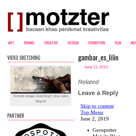
ART
BRAND
CREATIVE
DESIGN
EXHIBITION
FILM
MU
gambar_es_lilin
VIDEO SKETCHING
June 21, 2013
Related
Leave a Reply
Tertarik belajar sketching? Lihat video
blog ini
PARTNER