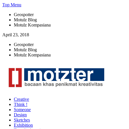
Skip
Top Menu
to
Geospotter
content
Motulz Blog
Motulz Kompasiana
April 23, 2018
Geospotter
Motulz Blog
Motulz Kompasiana
[] Motzter
Cerita Ide Kreatif
Creative
Think !
Someone
Design
Sketches
Exhibition