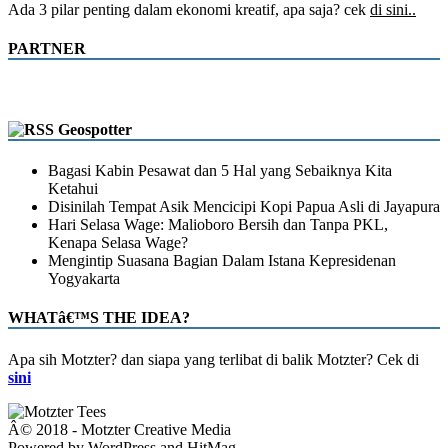
Ada 3 pilar penting dalam ekonomi kreatif, apa saja? cek
di sini..
PARTNER
Geospotter
Bagasi Kabin Pesawat dan 5 Hal yang Sebaiknya Kita
Ketahui
Disinilah Tempat Asik Mencicipi Kopi Papua Asli di Jayapura
Hari Selasa Wage: Malioboro Bersih dan Tanpa PKL,
Kenapa Selasa Wage?
Mengintip Suasana Bagian Dalam Istana Kepresidenan
Yogyakarta
WHATâ€™S THE IDEA?
Apa sih Motzter? dan siapa yang terlibat di balik Motzter? Cek di
sini
Â© 2018 - Motzter Creative Media
Powered by WordPress and HitMag.