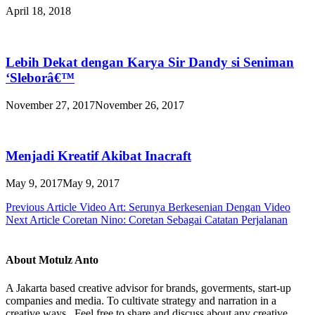
April 18, 2018
Lebih Dekat dengan Karya Sir Dandy si Seniman
‘Sleborâ€™
November 27, 2017
November 26, 2017
Menjadi Kreatif Akibat Inacraft
May 9, 2017
May 9, 2017
Post
Previous Article
Video Art: Serunya Berkesenian Dengan Video
Next Article
Coretan Nino: Coretan Sebagai Catatan Perjalanan
navigation
About Motulz Anto
A Jakarta based creative advisor for brands, goverments, start-up
companies and media. To cultivate strategy and narration in a
creative ways . Feel free to share and discuss about any creative