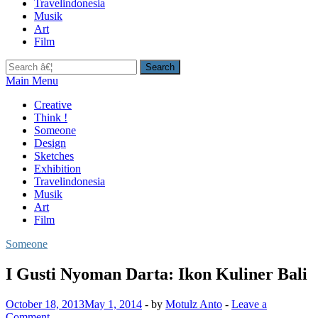
Travelindonesia
Musik
Art
Film
Search
for:
Main Menu
Creative
Think !
Someone
Design
Sketches
Exhibition
Travelindonesia
Musik
Art
Film
Someone
I Gusti Nyoman Darta: Ikon Kuliner Bali
October 18, 2013
May 1, 2014
-
by
Motulz Anto
-
Leave a
Comment