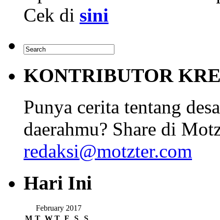
Cek di
sini
KONTRIBUTOR KRE
Punya cerita tentang desa
daerahmu? Share di Motz
redaksi@motzter.com
Hari Ini
February 2017
M
T
W
T
F
S
S