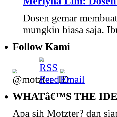
Merlyna Lim: Dosen 
Dosen gemar membuat 
mungkin biasa saja. 
Follow Kami
WHATâ€™S THE ID
Apa sih Motzter? dan siap