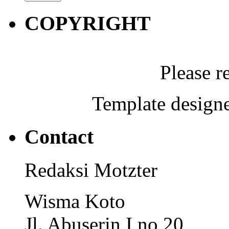
COPYRIGHT
Please r
Template designe
Contact
Redaksi Motzter
Wisma Koto
Jl. Abuserin I no 20