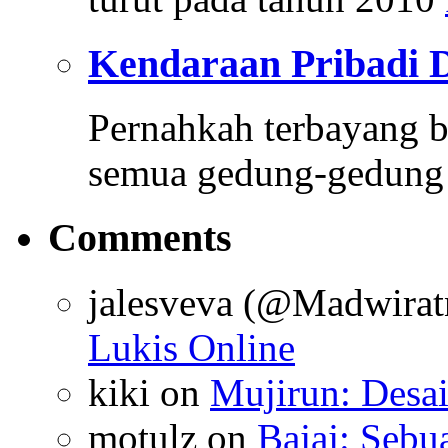
Kendaraan Pribadi 
Pernahkah terbayang be
semua gedung-gedung
Comments
jalesveva (@Madwirat
Lukis Online
kiki
on
Mujirun: Desa
motulz
on
Bajaj: Sebu