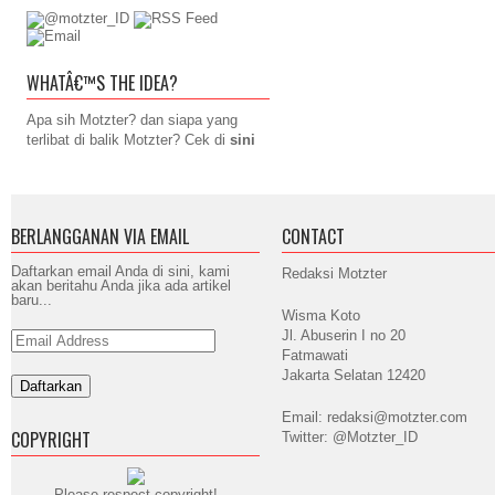
WHATÂ€™S THE IDEA?
Apa sih Motzter? dan siapa yang
terlibat di balik Motzter? Cek di
sini
BERLANGGANAN VIA EMAIL
CONTACT
Daftarkan email Anda di sini, kami
Redaksi Motzter
akan beritahu Anda jika ada artikel
baru...
Wisma Koto
Jl. Abuserin I no 20
Email
Address
Fatmawati
Jakarta Selatan 12420
Email: redaksi@motzter.com
COPYRIGHT
Twitter: @Motzter_ID
Please respect copyright!