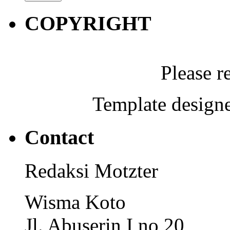
COPYRIGHT
Please r
Template designe
Contact
Redaksi Motzter
Wisma Koto
Jl. Abuserin I no 20