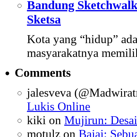
Bandung Sketchwal
Sketsa
Kota yang “hidup” ada
masyarakatnya memili
Comments
jalesveva (@Madwirat
Lukis Online
kiki
on
Mujirun: Desa
motulz
on
Bajaj: Sebu