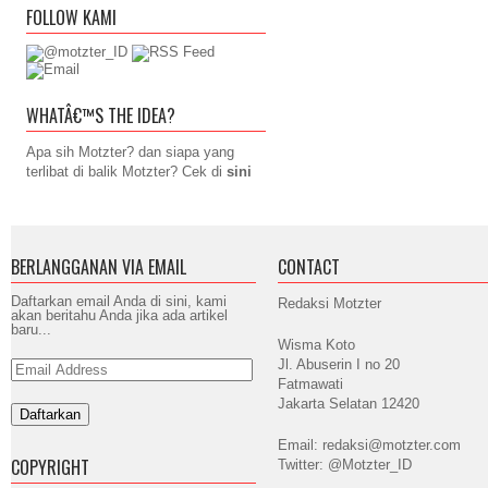
FOLLOW KAMI
WHATÂ€™S THE IDEA?
Apa sih Motzter? dan siapa yang
terlibat di balik Motzter? Cek di
sini
BERLANGGANAN VIA EMAIL
CONTACT
Daftarkan email Anda di sini, kami
Redaksi Motzter
akan beritahu Anda jika ada artikel
baru...
Wisma Koto
Jl. Abuserin I no 20
Email
Address
Fatmawati
Jakarta Selatan 12420
Email: redaksi@motzter.com
COPYRIGHT
Twitter: @Motzter_ID