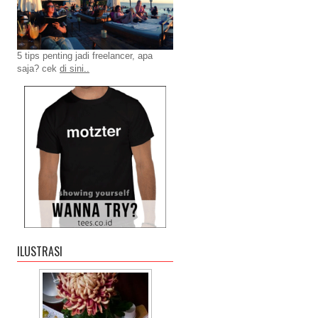
5 tips penting jadi freelancer, apa
saja? cek
di sini..
ILUSTRASI