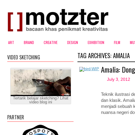
ART
BRAND
CREATIVE
DESIGN
EXHIBITION
FILM
MU
TAG ARCHIVES:
AMALIA
VIDEO SKETCHING
Amalia: Dong
July 3, 2012
Teknik ilustrasi
Tertarik belajar sketching? Lihat
dan klasik. Amali
video blog ini
menjadi sebuah k
nuansa negeri d
PARTNER