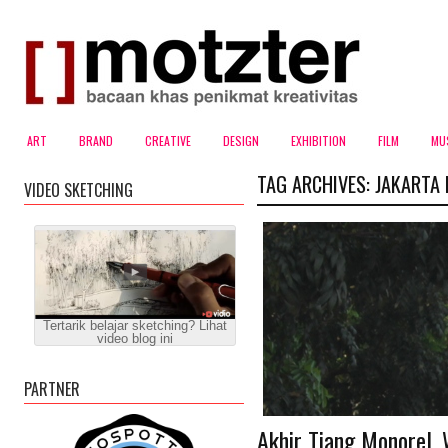
ART
BRAND
CREATIVE
DESIGN
EXHIBITION
FILM
MU
TAG ARCHIVES:
JAKARTA
VIDEO SKETCHING
Tertarik belajar sketching? Lihat
video blog ini
PARTNER
Akhir Tiang Monorel,