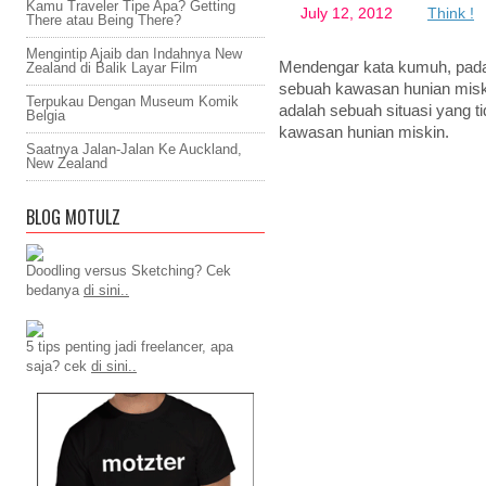
Kamu Traveler Tipe Apa? Getting
July 12, 2012
Think !
There atau Being There?
Mengintip Ajaib dan Indahnya New
Mendengar kata kumuh, pada
Zealand di Balik Layar Film
sebuah kawasan hunian misk
Terpukau Dengan Museum Komik
adalah sebuah situasi yang ti
Belgia
kawasan hunian miskin.
Saatnya Jalan-Jalan Ke Auckland,
New Zealand
BLOG MOTULZ
Doodling versus Sketching? Cek
bedanya
di sini..
5 tips penting jadi freelancer, apa
saja? cek
di sini..