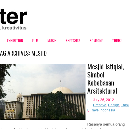
EXHIBITION
FILM
MUSIK
SKETCHES
SOMEONE
THINK !
TAG ARCHIVES:
MESJID
Mesjid Istiqlal,
Simbol
Kebebasan
Arsitektural
July 26, 2012
Creative
,
Design
,
Thin
!
,
Travelindonesia
Rasanya semua orang