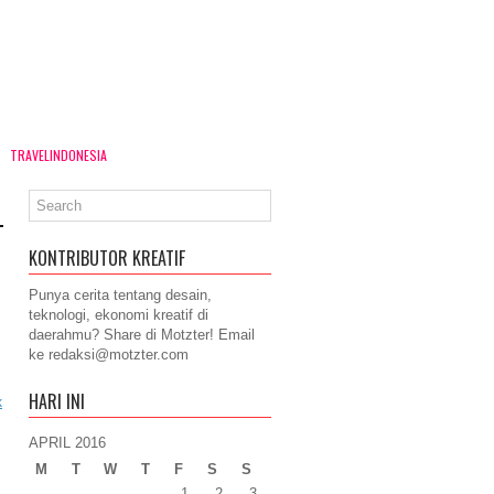
TRAVELINDONESIA
KONTRIBUTOR KREATIF
Punya cerita tentang desain,
teknologi, ekonomi kreatif di
daerahmu? Share di Motzter! Email
ke
redaksi@motzter.com
HARI INI
k
APRIL 2016
M
T
W
T
F
S
S
1
2
3