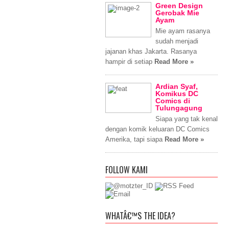
Green Design
Gerobak Mie
Ayam
Mie ayam rasanya
sudah menjadi
jajanan khas Jakarta. Rasanya
hampir di setiap
Read More »
Ardian Syaf,
Komikus DC
Comics di
Tulungagung
Siapa yang tak kenal
dengan komik keluaran DC Comics
Amerika, tapi siapa
Read More »
FOLLOW KAMI
WHATÂ€™S THE IDEA?