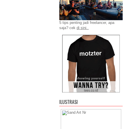
5 tips penting jadi freelancer, apa
saja? cek
di sini..
ILUSTRASI