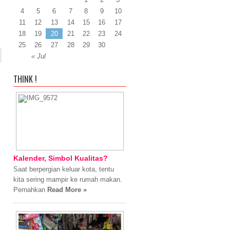
4
5
6
7
8
9
10
11
12
13
14
15
16
17
18
19
20
21
22
23
24
25
26
27
28
29
30
« Jul
THINK !
Kalender, Simbol Kualitas?
Saat berpergian keluar kota, tentu
kita sering mampir ke rumah makan.
Pernahkan
Read More »