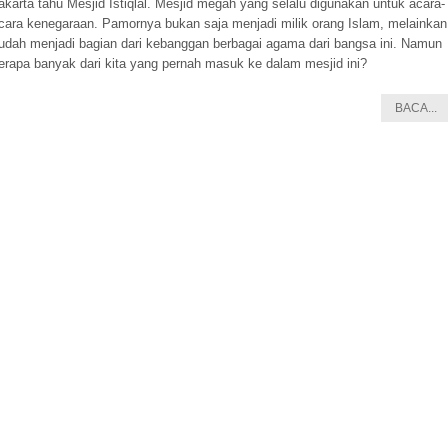
akarta tahu Mesjid Istiqlal. Mesjid megah yang selalu digunakan untuk acara-
cara kenegaraan. Pamornya bukan saja menjadi milik orang Islam, melainkan
udah menjadi bagian dari kebanggan berbagai agama dari bangsa ini. Namun
erapa banyak dari kita yang pernah masuk ke dalam mesjid ini?
BACA...