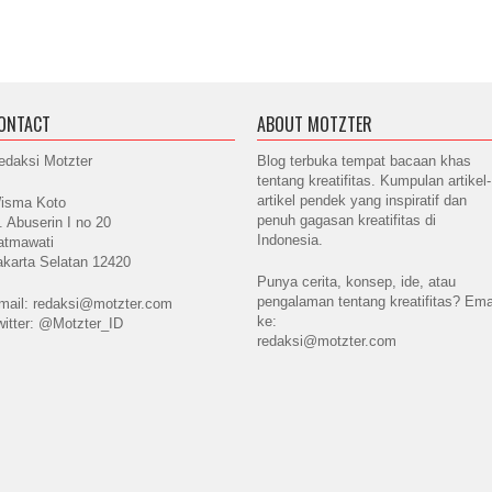
ONTACT
ABOUT MOTZTER
edaksi Motzter
Blog terbuka tempat bacaan khas
tentang kreatifitas. Kumpulan artikel-
artikel pendek yang inspiratif dan
isma Koto
penuh gagasan kreatifitas di
l. Abuserin I no 20
Indonesia.
atmawati
akarta Selatan 12420
Punya cerita, konsep, ide, atau
pengalaman tentang kreatifitas? Ema
mail: redaksi@motzter.com
ke:
witter: @Motzter_ID
redaksi@motzter.com