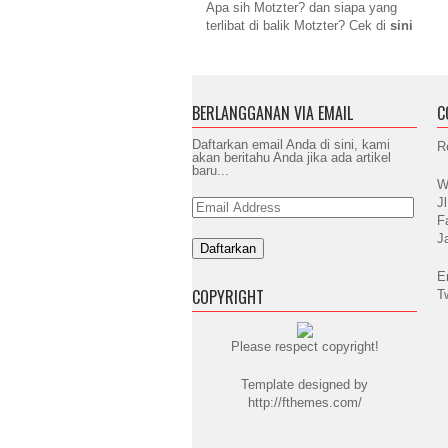
Apa sih Motzter? dan siapa yang
terlibat di balik Motzter? Cek di
sini
BERLANGGANAN VIA EMAIL
C
Daftarkan email Anda di sini, kami
R
akan beritahu Anda jika ada artikel
baru...
W
J
Email
Address
F
J
E
COPYRIGHT
T
Please respect copyright!
Template designed by
http://fthemes.com/