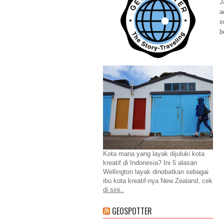
J
a
s
b
Kota mana yang layak dijuluki kota
kreatif di Indonesia? Ini 5 alasan
Wellington layak dinobatkan sebagai
ibu kota kreatif-nya New Zealand, cek
di sini..
GEOSPOTTER