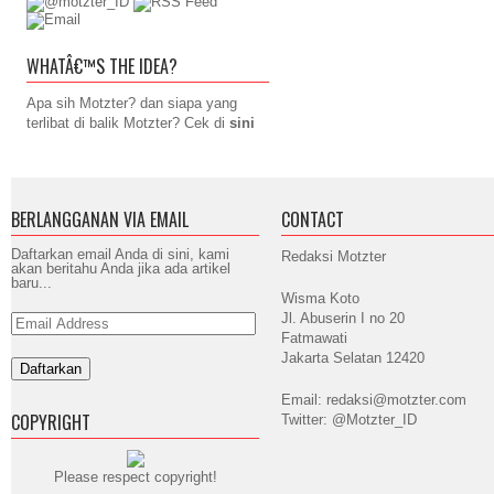
WHATÂ€™S THE IDEA?
Apa sih Motzter? dan siapa yang
terlibat di balik Motzter? Cek di
sini
BERLANGGANAN VIA EMAIL
CONTACT
Daftarkan email Anda di sini, kami
Redaksi Motzter
akan beritahu Anda jika ada artikel
baru...
Wisma Koto
Jl. Abuserin I no 20
Email
Address
Fatmawati
Jakarta Selatan 12420
Email: redaksi@motzter.com
COPYRIGHT
Twitter: @Motzter_ID
Please respect copyright!