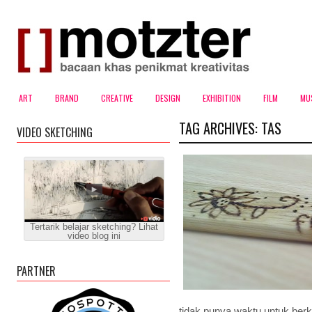
ART
BRAND
CREATIVE
DESIGN
EXHIBITION
FILM
MU
TAG ARCHIVES:
TAS
VIDEO SKETCHING
Tertarik belajar sketching? Lihat
video blog ini
PARTNER
tidak punya waktu untuk berka