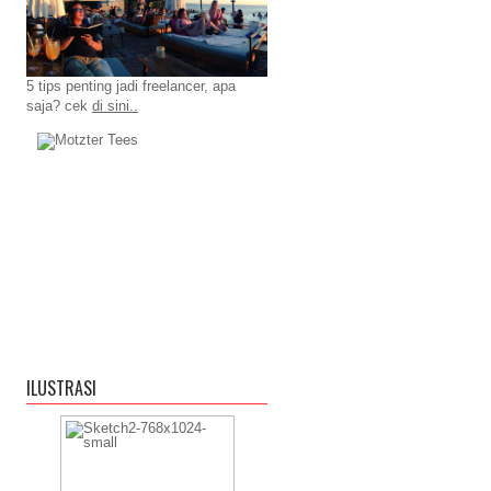
5 tips penting jadi freelancer, apa
saja? cek
di sini..
ILUSTRASI