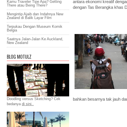
antara ekonomi kreatif deng
Kamu Traveler Tipe Apa? Getting
There atau Being There?
dengan Tas Berangka khas 
Mengintip Ajaib dan Indahnya New
Zealand di Balik Layar Film
Terpukau Dengan Museum Komik
Belgia
Saatnya Jalan-Jalan Ke Auckland,
New Zealand
BLOG MOTULZ
Doodling versus Sketching? Cek
bahkan besarnya tak jauh da
bedanya
di sini..