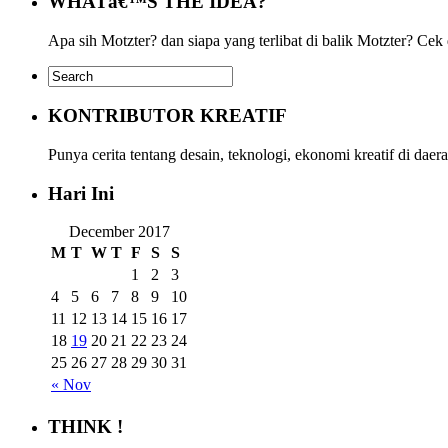
WHATâ€™S THE IDEA?
Apa sih Motzter? dan siapa yang terlibat di balik Motzter? Cek
KONTRIBUTOR KREATIF
Punya cerita tentang desain, teknologi, ekonomi kreatif di da
Hari Ini
December 2017
M
T
W
T
F
S
S
1
2
3
4
5
6
7
8
9
10
11
12
13
14
15
16
17
18
19
20
21
22
23
24
25
26
27
28
29
30
31
« Nov
THINK !