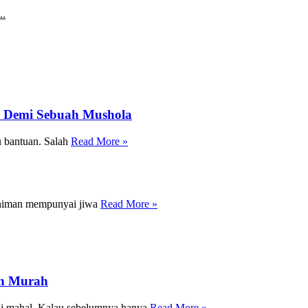
..
a Demi Sebuah Mushola
 bantuan. Salah
Read More »
eniman mempunyai jiwa
Read More »
ih Murah
adi mahal. Kalau sebelumnya hanya
Read More »