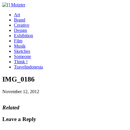
Art
Brand
Creative
Design
Exhibition
Film
Musik
Sketches
Someone
Think !
Travelindonesia
IMG_0186
November 12, 2012
Related
Leave a Reply