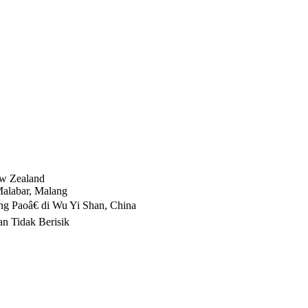
ew Zealand
alabar, Malang
g Paoâ€ di Wu Yi Shan, China
an Tidak Berisik