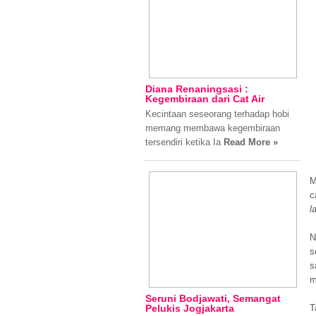
Diana Renaningsasi :
Kegembiraan dari Cat Air
Kecintaan seseorang terhadap hobi
memang membawa kegembiraan
tersendiri ketika Ia
Read More »
M
c
l
N
s
s
m
Seruni Bodjawati, Semangat
Pelukis Jogjakarta
T