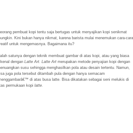
eorang pembuat kopi tentu saja bertugas untuk menyajikan kopi senikmat
ungkin. Kini bukan hanya nikmat, karena barista mulai menemukan cara-car
reatif untuk mengemasnya. Bagaimana itu?
alah satunya dengan teknik membuat gambar di atas kopi, atau yang biasa
ikenal dengan
Latte Art. Latte Art
merupakan metode penyajian kopi dengan
enuangkan susu sehingga menghasilkan pola atau desain tertentu. Namun,
isa juga pola tersebut ditambah pula dengan hanya semacam
menggambarâ€™ di atas busa latte. Bisa dikatakan sebagai seni melukis di
tas permukaan kopi
latte
.