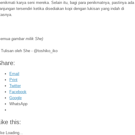
enikmati karya seni mereka. Selain itu, bagi para penikmatnya, pastinya ada
anjungan tersendiri ketika disediakan kopi dengan lukisan yang indah di
tasnya.
semua gambar milik She)
Tulisan oleh She - @toshiko_iko
Share:
Email
Print
Twitter
Facebook
Google
WhatsApp
ike this:
ike
Loading...