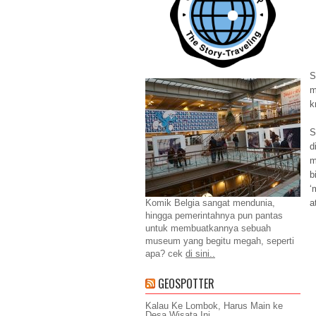
S
m
k
S
d
m
b
‘
a
Komik Belgia sangat mendunia,
hingga pemerintahnya pun pantas
untuk membuatkannya sebuah
museum yang begitu megah, seperti
apa? cek
di sini..
GEOSPOTTER
Kalau Ke Lombok, Harus Main ke
Desa Wisata Ini