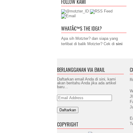
FOLLOW KAMI
WHATÂ€™S THE IDEA?
Apa sih Motzter? dan siapa yang
terlibat di balik Motzter? Cek di
sini
BERLANGGANAN VIA EMAIL
C
Daftarkan email Anda di sini, kami
R
akan beritahu Anda jika ada artikel
baru...
W
J
Email
Address
F
J
E
COPYRIGHT
T