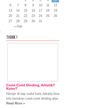
6
7
8
9
10
11
12
13
14
15
16
17
18
19
20
21
22
23
24
25
26
27
28
29
30
31
« Feb
a
THINK !
Coret-Coret Dinding, Artistik?
Kotor?
Hampir di tiap sudut kota Jakarta bisa
kita temukan coret-coret dinding atau
Read More »