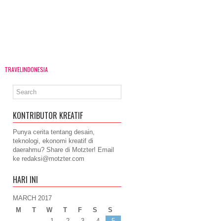
TRAVELINDONESIA
KONTRIBUTOR KREATIF
Punya cerita tentang desain,
teknologi, ekonomi kreatif di
daerahmu? Share di Motzter! Email
ke
redaksi@motzter.com
HARI INI
MARCH 2017
M
T
W
T
F
S
S
1
2
3
4
5