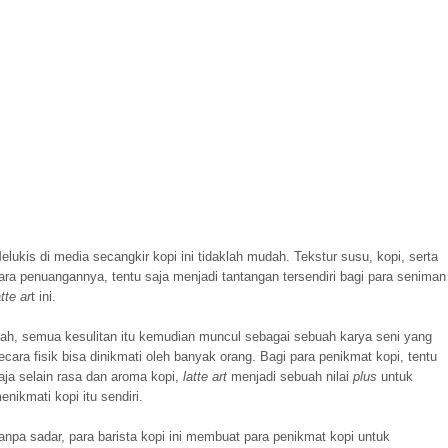
elukis di media secangkir kopi ini tidaklah mudah. Tekstur susu, kopi, serta
ara penuangannya, tentu saja menjadi tantangan tersendiri bagi para seniman
atte ar
t ini.
ah, semua kesulitan itu kemudian muncul sebagai sebuah karya seni yang
ecara fisik bisa dinikmati oleh banyak orang. Bagi para penikmat kopi, tentu
aja selain rasa dan aroma kopi,
latte art
menjadi sebuah nilai
plus
untuk
enikmati kopi itu sendiri.
anpa sadar, para barista kopi ini membuat para penikmat kopi untuk