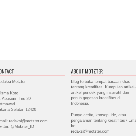
ONTACT
ABOUT MOTZTER
edaksi Motzter
Blog terbuka tempat bacaan khas
tentang kreatifitas. Kumpulan artikel-
artikel pendek yang inspiratif dan
isma Koto
penuh gagasan kreatifitas di
l. Abuserin I no 20
Indonesia.
atmawati
akarta Selatan 12420
Punya cerita, konsep, ide, atau
pengalaman tentang kreatifitas? Ema
mail: redaksi@motzter.com
ke:
witter: @Motzter_ID
redaksi@motzter.com