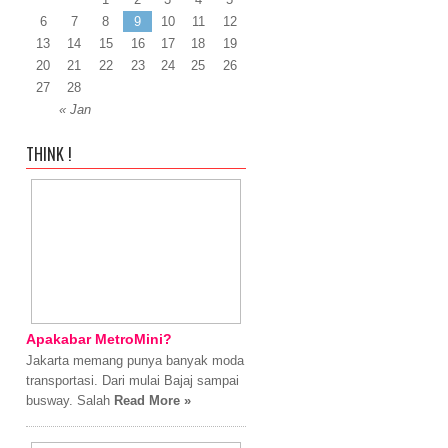
6
7
8
9
10
11
12
13
14
15
16
17
18
19
20
21
22
23
24
25
26
27
28
« Jan
THINK !
Apakabar MetroMini?
Jakarta memang punya banyak moda
transportasi. Dari mulai Bajaj sampai
busway. Salah
Read More »