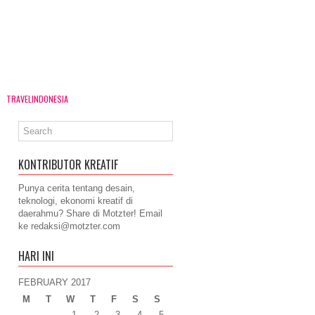
TRAVELINDONESIA
KONTRIBUTOR KREATIF
Punya cerita tentang desain,
teknologi, ekonomi kreatif di
daerahmu? Share di Motzter! Email
ke
redaksi@motzter.com
HARI INI
FEBRUARY 2017
M
T
W
T
F
S
S
1
2
3
4
5