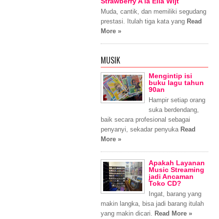
Strawberry A la Ella Wijt
Muda, cantik, dan memiliki segudang
prestasi. Itulah tiga kata yang
Read
More »
MUSIK
Mengintip isi
buku lagu tahun
90an
Hampir setiap orang
suka berdendang,
baik secara profesional sebagai
penyanyi, sekadar penyuka
Read
More »
Apakah Layanan
Music Streaming
jadi Ancaman
Toko CD?
Ingat, barang yang
makin langka, bisa jadi barang itulah
yang makin dicari.
Read More »