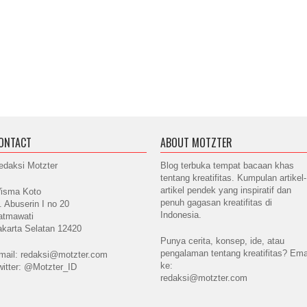
ONTACT
ABOUT MOTZTER
edaksi Motzter
Blog terbuka tempat bacaan khas
tentang kreatifitas. Kumpulan artikel-
artikel pendek yang inspiratif dan
isma Koto
penuh gagasan kreatifitas di
l. Abuserin I no 20
Indonesia.
atmawati
akarta Selatan 12420
Punya cerita, konsep, ide, atau
pengalaman tentang kreatifitas? Ema
mail: redaksi@motzter.com
ke:
witter: @Motzter_ID
redaksi@motzter.com