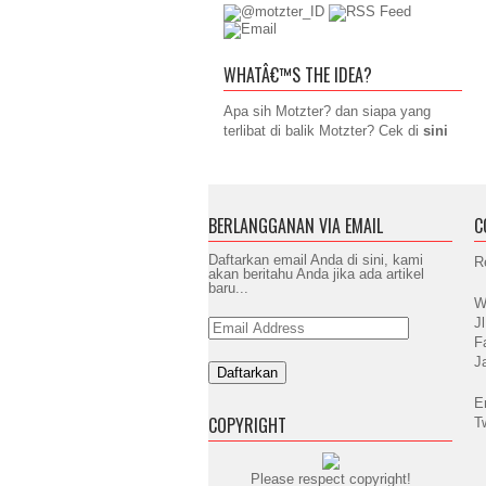
WHATÂ€™S THE IDEA?
Apa sih Motzter? dan siapa yang
terlibat di balik Motzter? Cek di
sini
BERLANGGANAN VIA EMAIL
C
Daftarkan email Anda di sini, kami
R
akan beritahu Anda jika ada artikel
baru...
W
J
Email
Address
F
J
E
COPYRIGHT
T
Please respect copyright!