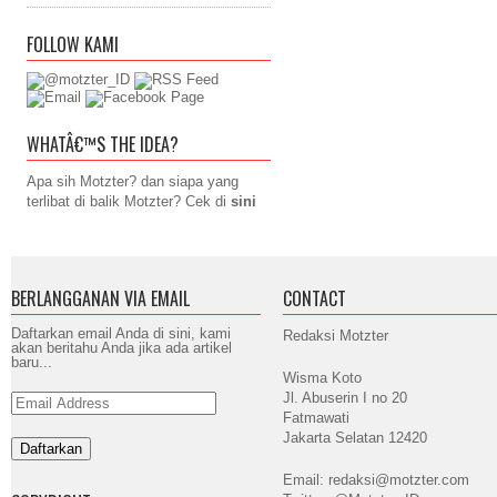
FOLLOW KAMI
WHATÂ€™S THE IDEA?
Apa sih Motzter? dan siapa yang
terlibat di balik Motzter? Cek di
sini
BERLANGGANAN VIA EMAIL
CONTACT
Daftarkan email Anda di sini, kami
Redaksi Motzter
akan beritahu Anda jika ada artikel
baru...
Wisma Koto
Jl. Abuserin I no 20
Email
Address
Fatmawati
Jakarta Selatan 12420
Email: redaksi@motzter.com