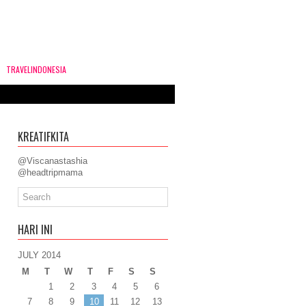
TRAVELINDONESIA
KREATIFKITA
@Viscanastashia
@headtripmama
HARI INI
JULY 2014
M
T
W
T
F
S
S
1
2
3
4
5
6
7
8
9
10
11
12
13