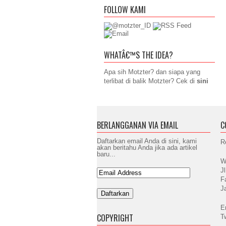
FOLLOW KAMI
WHATÂ€™S THE IDEA?
Apa sih Motzter? dan siapa yang
terlibat di balik Motzter? Cek di
sini
BERLANGGANAN VIA EMAIL
C
Daftarkan email Anda di sini, kami
R
akan beritahu Anda jika ada artikel
baru...
W
J
F
J
E
COPYRIGHT
T