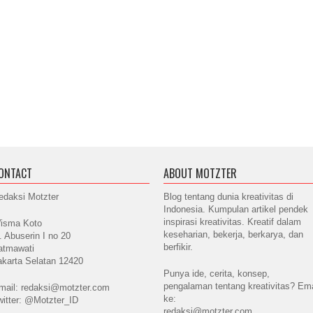
ONTACT
ABOUT MOTZTER
edaksi Motzter
Blog tentang dunia kreativitas di
Indonesia. Kumpulan artikel pendek
inspirasi kreativitas. Kreatif dalam
isma Koto
keseharian, bekerja, berkarya, dan
l. Abuserin I no 20
berfikir.
atmawati
akarta Selatan 12420
Punya ide, cerita, konsep,
pengalaman tentang kreativitas? Ema
mail: redaksi@motzter.com
ke:
witter: @Motzter_ID
redaksi@motzter.com