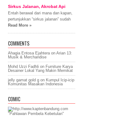
Sirkus Jalanan, Akrobat Api
Entah berawal dari mana dan kapan,
pertunjukkan “sirkus jalanan” sudah
Read More »
COMMENTS
Ahagia Entosa Ejahtera on
Arian 13:
Musik & Merchandise
Mohd Uzzi Fadhli on
Furniture Karya
Desainer Lokal Yang Makin Memikat
jelly gamat gold g on
Kumpul Icip-icip
Komunitas Masakan Indonesia
COMIC
"Pahlawan Pembela Kebetulan"