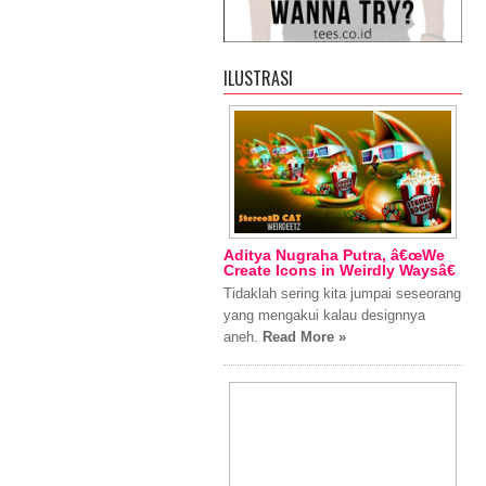
ILUSTRASI
Aditya Nugraha Putra, â€œWe
Create Icons in Weirdly Waysâ€
Tidaklah sering kita jumpai seseorang
yang mengakui kalau designnya
aneh.
Read More »