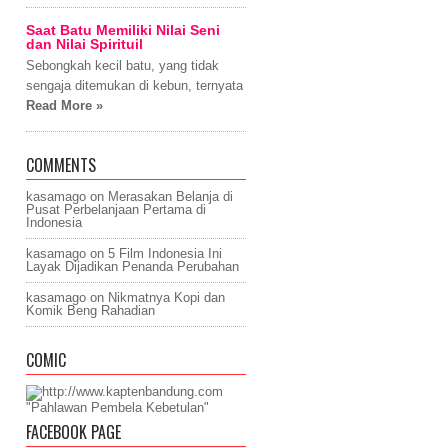
Saat Batu Memiliki Nilai Seni
dan Nilai Spirituil
Sebongkah kecil batu, yang tidak
sengaja ditemukan di kebun, ternyata
Read More »
COMMENTS
kasamago
on
Merasakan Belanja di
Pusat Perbelanjaan Pertama di
Indonesia
kasamago
on
5 Film Indonesia Ini
Layak Dijadikan Penanda Perubahan
kasamago
on
Nikmatnya Kopi dan
Komik Beng Rahadian
COMIC
"Pahlawan Pembela Kebetulan"
FACEBOOK PAGE