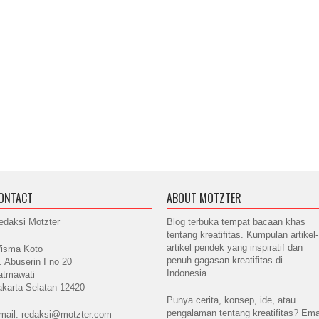
ONTACT
ABOUT MOTZTER
edaksi Motzter
Blog terbuka tempat bacaan khas
tentang kreatifitas. Kumpulan artikel-
artikel pendek yang inspiratif dan
isma Koto
penuh gagasan kreatifitas di
l. Abuserin I no 20
Indonesia.
atmawati
akarta Selatan 12420
Punya cerita, konsep, ide, atau
pengalaman tentang kreatifitas? Ema
mail: redaksi@motzter.com