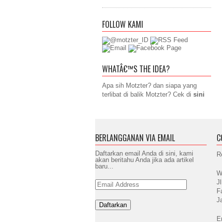
FOLLOW KAMI
WHATÂ€™S THE IDEA?
Apa sih Motzter? dan siapa yang
terlibat di balik Motzter? Cek di
sini
BERLANGGANAN VIA EMAIL
C
Daftarkan email Anda di sini, kami
R
akan beritahu Anda jika ada artikel
baru...
W
J
Email
Address
F
J
E