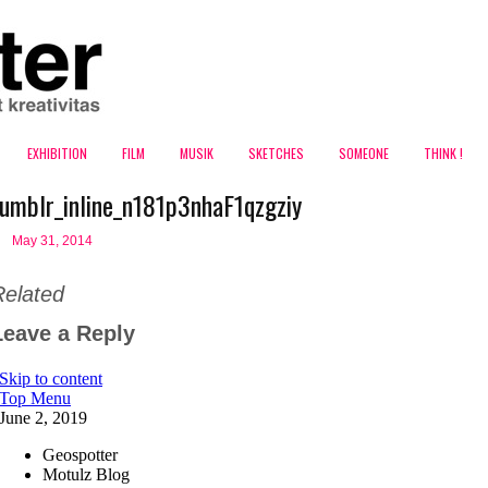
EXHIBITION
FILM
MUSIK
SKETCHES
SOMEONE
THINK !
tumblr_inline_n181p3nhaF1qzgziy
May 31, 2014
Related
Leave a Reply
blog ini