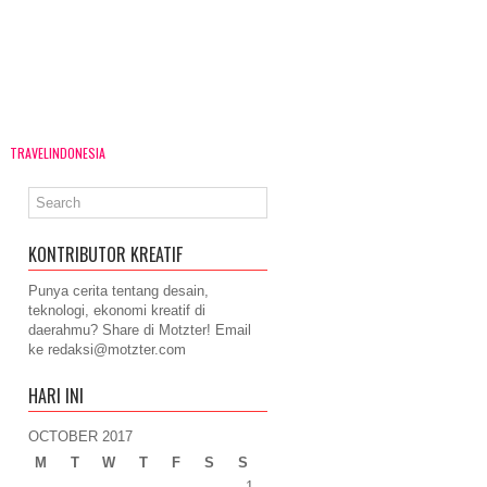
TRAVELINDONESIA
KONTRIBUTOR KREATIF
Punya cerita tentang desain,
teknologi, ekonomi kreatif di
daerahmu? Share di Motzter! Email
ke
redaksi@motzter.com
HARI INI
OCTOBER 2017
M
T
W
T
F
S
S
1