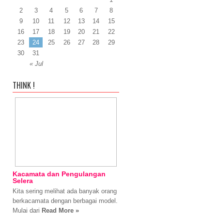
2
3
4
5
6
7
8
9
10
11
12
13
14
15
16
17
18
19
20
21
22
23
24
25
26
27
28
29
30
31
« Jul
THINK !
Kacamata dan Pengulangan
Selera
Kita sering melihat ada banyak orang
berkacamata dengan berbagai model.
Mulai dari
Read More »