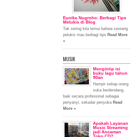
Eunike Nugroho: Berbagi Tips
Melukis di Blog
Tak sering kita temui bahwa seorang
pelukis mau berbagi tips
Read More
»
MUSIK
Mengintip isi
buku lagu tahun
90an
Hampir setiap orang
suka berdendang,
baik secara profesional sebagai
penyanyi, sekadar penyuka
Read
More »
Apakah Layanan
Music Streaming
jadi Ancaman
Toko CD?