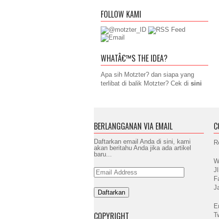
FOLLOW KAMI
WHATÂ€™S THE IDEA?
Apa sih Motzter? dan siapa yang
terlibat di balik Motzter? Cek di
sini
BERLANGGANAN VIA EMAIL
C
Daftarkan email Anda di sini, kami
R
akan beritahu Anda jika ada artikel
baru...
W
J
Email
Address
F
J
E
COPYRIGHT
T