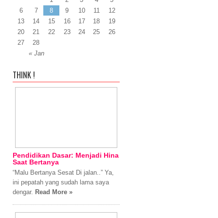
6
7
8
9
10
11
12
13
14
15
16
17
18
19
20
21
22
23
24
25
26
27
28
« Jan
THINK !
Pendidikan Dasar: Menjadi Hina
Saat Bertanya
“Malu Bertanya Sesat Di jalan..” Ya,
ini pepatah yang sudah lama saya
dengar.
Read More »