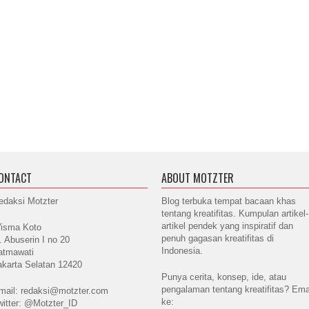
ONTACT
ABOUT MOTZTER
edaksi Motzter
Blog terbuka tempat bacaan khas
tentang kreatifitas. Kumpulan artikel-
artikel pendek yang inspiratif dan
isma Koto
penuh gagasan kreatifitas di
l. Abuserin I no 20
Indonesia.
atmawati
akarta Selatan 12420
Punya cerita, konsep, ide, atau
pengalaman tentang kreatifitas? Ema
mail: redaksi@motzter.com
ke:
witter: @Motzter_ID