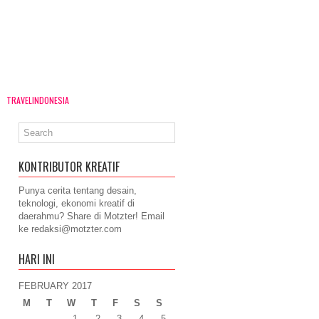
TRAVELINDONESIA
KONTRIBUTOR KREATIF
Punya cerita tentang desain,
teknologi, ekonomi kreatif di
daerahmu? Share di Motzter! Email
ke
redaksi@motzter.com
HARI INI
FEBRUARY 2017
M
T
W
T
F
S
S
1
2
3
4
5