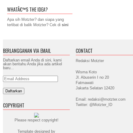
WHATÂ€™S THE IDEA?
Apa sih Motzter? dan siapa yang
terlibat di balik Motzter? Cek di
sini
BERLANGGANAN VIA EMAIL
CONTACT
Daftarkan email Anda di sini, kami
Redaksi Motzter
akan beritahu Anda jika ada artikel
baru...
Wisma Koto
Jl. Abuserin I no 20
Email
Address
Fatmawati
Jakarta Selatan 12420
Email: redaksi@motzter.com
COPYRIGHT
Twitter: @Motzter_ID
Please respect copyright!
Template designed by