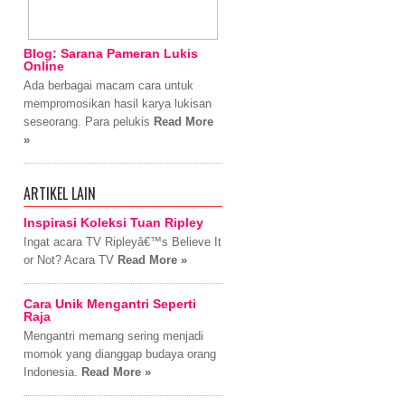
Blog: Sarana Pameran Lukis
Online
Ada berbagai macam cara untuk
mempromosikan hasil karya lukisan
seseorang. Para pelukis
Read More
»
ARTIKEL LAIN
Inspirasi Koleksi Tuan Ripley
Ingat acara TV Ripleyâ€™s Believe It
or Not? Acara TV
Read More »
Cara Unik Mengantri Seperti
Raja
Mengantri memang sering menjadi
momok yang dianggap budaya orang
Indonesia.
Read More »