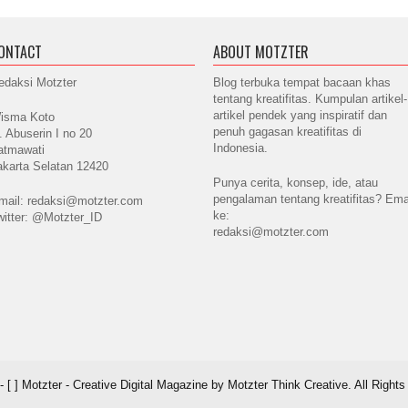
ONTACT
ABOUT MOTZTER
edaksi Motzter
Blog terbuka tempat bacaan khas
tentang kreatifitas. Kumpulan artikel-
artikel pendek yang inspiratif dan
isma Koto
penuh gagasan kreatifitas di
l. Abuserin I no 20
Indonesia.
atmawati
akarta Selatan 12420
Punya cerita, konsep, ide, atau
pengalaman tentang kreatifitas? Ema
mail: redaksi@motzter.com
ke:
witter: @Motzter_ID
redaksi@motzter.com
 [ ] Motzter - Creative Digital Magazine by Motzter Think Creative. All Right