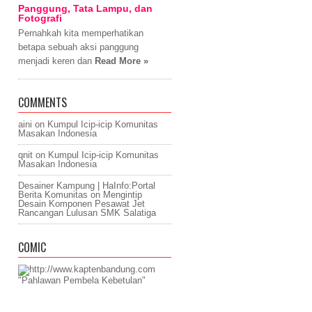
Panggung, Tata Lampu, dan
Fotografi
Pernahkah kita memperhatikan
betapa sebuah aksi panggung
menjadi keren dan
Read More »
COMMENTS
aini
on
Kumpul Icip-icip Komunitas
Masakan Indonesia
qnit
on
Kumpul Icip-icip Komunitas
Masakan Indonesia
Desainer Kampung | HaInfo:Portal
Berita Komunitas
on
Mengintip
Desain Komponen Pesawat Jet
Rancangan Lulusan SMK Salatiga
COMIC
"Pahlawan Pembela Kebetulan"