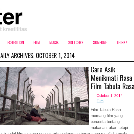
EXHIBITION
FILM
MUSIK
SKETCHES
SOMEONE
THINK !
AILY ARCHIVES:
OCTOBER 1, 2014
Cara Asik
Menikmati Rasa
Film Tabula Ras
October 1, 2014
Film
Film Tabula Rasa
memang film yang
bercerita tentang
makanan, akan tetapi
ejak judul film ini saya dengar, ada pertanyaan besar yang
recall
di kepala