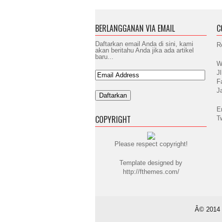
BERLANGGANAN VIA EMAIL
C
Daftarkan email Anda di sini, kami
R
akan beritahu Anda jika ada artikel
baru...
W
J
F
J
E
COPYRIGHT
T
Please respect copyright!
Template designed by
http://fthemes.com/
Â© 2014 -