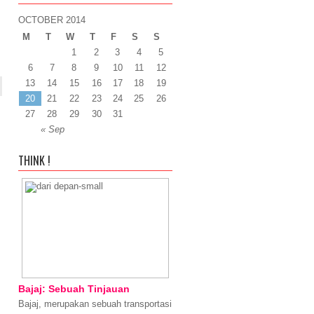
OCTOBER 2014
M
T
W
T
F
S
S
1
2
3
4
5
6
7
8
9
10
11
12
13
14
15
16
17
18
19
20
21
22
23
24
25
26
27
28
29
30
31
« Sep
THINK !
Bajaj: Sebuah Tinjauan
Bajaj, merupakan sebuah transportasi