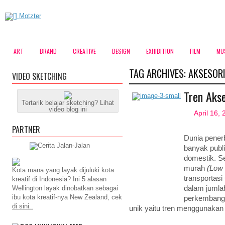
ART
BRAND
CREATIVE
DESIGN
EXHIBITION
FILM
MU
TAG ARCHIVES:
AKSESOR
VIDEO SKETCHING
Tren Akse
Tertarik belajar sketching? Lihat
video blog ini
April 16,
PARTNER
Dunia pener
banyak publ
domestik. S
murah
(Low 
Kota mana yang layak dijuluki kota
transportasi
kreatif di Indonesia? Ini 5 alasan
Wellington layak dinobatkan sebagai
dalam jumlah
ibu kota kreatif-nya New Zealand, cek
perkembanga
di sini..
unik yaitu tren menggunakan 