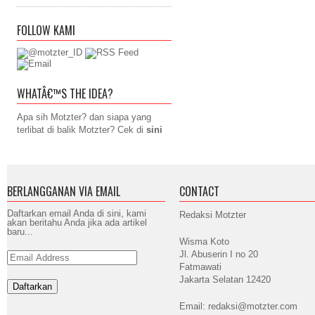
FOLLOW KAMI
WHATÂ€™S THE IDEA?
Apa sih Motzter? dan siapa yang
terlibat di balik Motzter? Cek di
sini
BERLANGGANAN VIA EMAIL
CONTACT
Daftarkan email Anda di sini, kami
Redaksi Motzter
akan beritahu Anda jika ada artikel
baru...
Wisma Koto
Jl. Abuserin I no 20
Email
Address
Fatmawati
Jakarta Selatan 12420
Email: redaksi@motzter.com