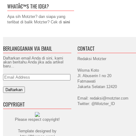
WHATÂ€™S THE IDEA?
Apa sih Motzter? dan siapa yang
terlibat di balik Motzter? Cek di
sini
BERLANGGANAN VIA EMAIL
CONTACT
Daftarkan email Anda di sini, kami
Redaksi Motzter
akan beritahu Anda jika ada artikel
baru...
Wisma Koto
Jl. Abuserin I no 20
Email
Address
Fatmawati
Jakarta Selatan 12420
Email: redaksi@motzter.com
COPYRIGHT
Twitter: @Motzter_ID
Please respect copyright!
Template designed by