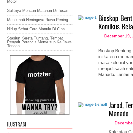
Motor
Sulitnya Mencari Matahari Di Tosari
Bioskop Bent
Menikmati Heningnya Rawa Pening
Komikus Bel
Hidup Sehat Cara Manula Di Cina
December 19, 
Stasiun Kereta Tuntang, Tempat
Penyair Perancis Menyusup Ke Jawa
Tengah
Bioskop Benteng 
ini karena memang
masa kolonial yan
menjadi salah sat
Manado. Lantas 
Jarod, T
Manado
ILUSTRASI
December
Kafe atau Ca