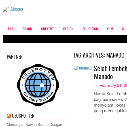
ART
BRAND
CREATIVE
DESIGN
EXHIBITION
FILM
MU
TAG ARCHIVES:
MANADO
PARTNER
Selat Lembeh
Manado
February 21, 
Nama Selat Lemb
bagi para
divers
. 
menyelam, lokasi 
yang menakjubkan
GEOSPOTTER
Menjelajah Kawah Bromo Dengan