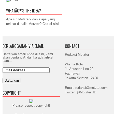
WHATÂ€™S THE IDEA?
Apa sih Motzter? dan siapa yang
terlibat di balik Motzter? Cek di
sini
BERLANGGANAN VIA EMAIL
CONTACT
Daftarkan email Anda di sini, kami
Redaksi Motzter
akan beritahu Anda jika ada artikel
baru...
Wisma Koto
Jl. Abuserin I no 20
Fatmawati
Jakarta Selatan 12420
Email: redaksi@motzter.com
COPYRIGHT
Twitter: @Motzter_ID
Please respect copyright!