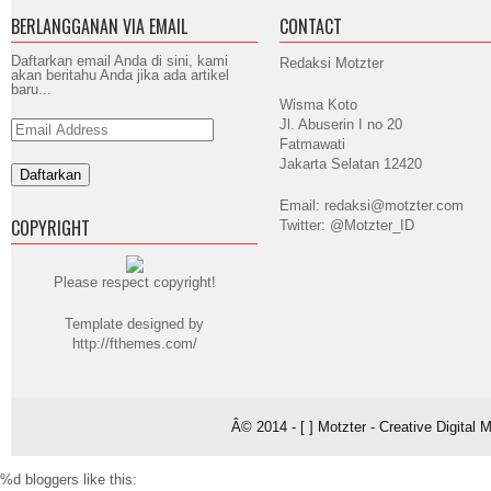
BERLANGGANAN VIA EMAIL
CONTACT
Daftarkan email Anda di sini, kami
Redaksi Motzter
akan beritahu Anda jika ada artikel
baru...
Wisma Koto
Jl. Abuserin I no 20
Email
Address
Fatmawati
Jakarta Selatan 12420
Email: redaksi@motzter.com
COPYRIGHT
Twitter: @Motzter_ID
Please respect copyright!
Template designed by
http://fthemes.com/
Â© 2014 - [ ] Motzter - Creative Digital
%d
bloggers like this: