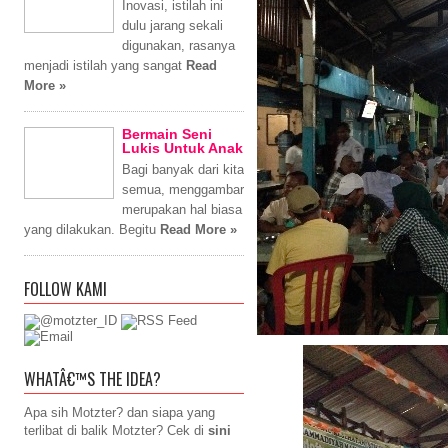
Inovasi, istilah ini
dulu jarang sekali
digunakan, rasanya
menjadi istilah yang sangat
Read
More »
Bermain Seni
Lukis Untuk Anak
Bagi banyak dari kita
semua, menggambar
merupakan hal biasa
yang dilakukan. Begitu
Read More »
FOLLOW KAMI
WHATÂ€™S THE IDEA?
Apa sih Motzter? dan siapa yang
terlibat di balik Motzter? Cek di
sini