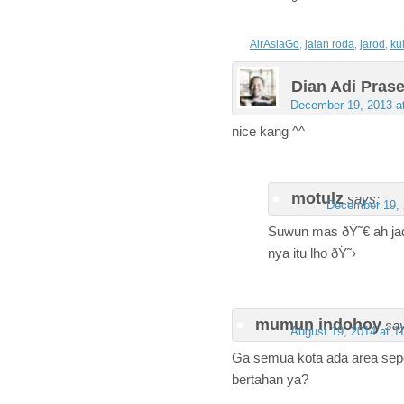
AirAsiaGo
,
jalan roda
,
jarod
,
ku
Dian Adi Prase
December 19, 2013 a
nice kang ^^
motulz
says:
December 19, 
Suwun mas ðŸ˜€ ah ja
nya itu lho ðŸ˜›
mumun indohoy
sa
August 19, 2014 at 1
Ga semua kota ada area sepe
bertahan ya?