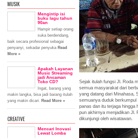
MUSIK
Mengintip isi
buku lagu tahun
90an
Hampir setiap orang
suka berdendang,
baik secara profesional sebagai
penyanyi, sekadar penyuka
Read
More »
Apakah Layanan
Music Streaming
jadi Ancaman
Toko CD?
Sejak itulah fungsi Jl. Rod
semua masyarakat dari berba
Ingat, barang yang
yang datang dari Minahasa, S
makin langka, bisa jadi barang itulah
semuanya duduk berkumpul d
yang makin dicari.
Read More »
panas dan itu terjaga hingga 
pun akhirnya menjadikan Jl. 
CREATIVE
dikunjungi oleh wisatawan.
Mencari Inovasi
Lewat Lomba