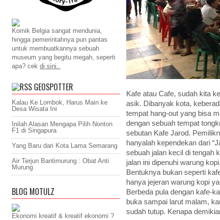
Komik Belgia sangat mendunia,
hingga pemerintahnya pun pantas
untuk membuatkannya sebuah
museum yang begitu megah, seperti
apa? cek
di sini..
GEOSPOTTER
Kafe atau Cafe, sudah kita k
Kalau Ke Lombok, Harus Main ke
asik. Dibanyak kota, kebera
Desa Wisata Ini
tempat hang-out yang bisa m
dengan sebuah tempat tongkr
Inilah Alasan Mengapa Pilih Nonton
F1 di Singapura
sebutan Kafe Jarod. Pemilik
hanyalah kependekan dari “J
Yang Baru dari Kota Lama Semarang
sebuah jalan kecil di tengah
Air Terjun Bantimurung : Obat Anti
jalan ini dipenuhi warung kop
Murung
Bentuknya bukan seperti ka
hanya jejeran warung kopi y
BLOG MOTULZ
Berbeda pula dengan kafe-kafe
buka sampai larut malam, ka
sudah tutup. Kenapa demikia
Ekonomi kreatif & kreatif ekonomi ?