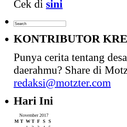
Cek di
sini
KONTRIBUTOR KRE
Punya cerita tentang desa
daerahmu? Share di Motz
redaksi@motzter.com
Hari Ini
November 2017
M
T
W
T
F
S
S