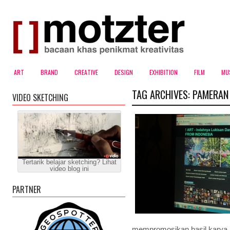
ART
BRAND
CREATIVE
DESIGN
EXHIBITION
FILM
MU
TAG ARCHIVES:
PAMERAN 
VIDEO SKETCHING
Tertarik belajar sketching? Lihat
video blog ini
PARTNER
mempromosikan hasil karya l