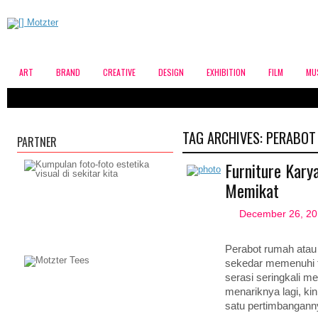
ART
BRAND
CREATIVE
DESIGN
EXHIBITION
FILM
MU
TAG ARCHIVES:
PERABOT
PARTNER
Furniture Kary
Memikat
December 26, 2
Perabot rumah atau
sekedar memenuhi f
serasi seringkali m
menariknya lagi, ki
satu pertimbangann