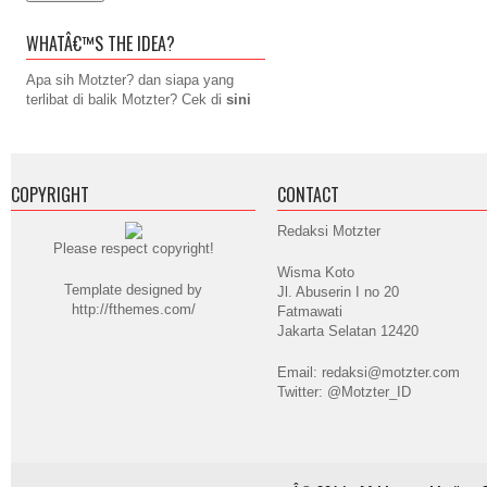
WHATÂ€™S THE IDEA?
Apa sih Motzter? dan siapa yang
terlibat di balik Motzter? Cek di
sini
COPYRIGHT
CONTACT
Redaksi Motzter
Please respect copyright!
Wisma Koto
Template designed by
Jl. Abuserin I no 20
http://fthemes.com/
Fatmawati
Jakarta Selatan 12420
Email: redaksi@motzter.com
Twitter: @Motzter_ID