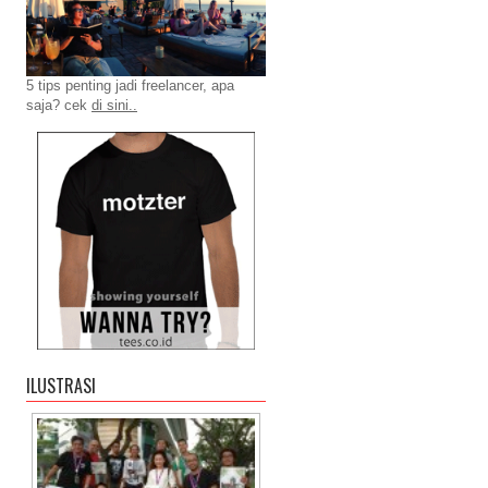
5 tips penting jadi freelancer, apa
saja? cek
di sini..
ILUSTRASI