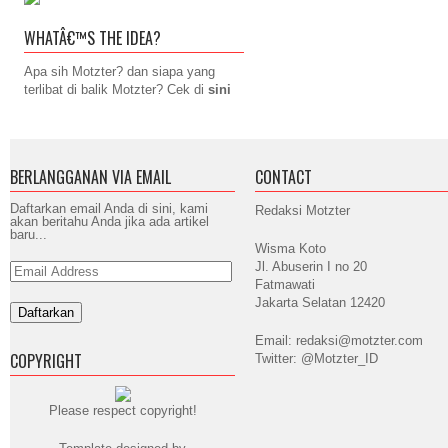
WHATÂ€™S THE IDEA?
Apa sih Motzter? dan siapa yang
terlibat di balik Motzter? Cek di
sini
BERLANGGANAN VIA EMAIL
CONTACT
Daftarkan email Anda di sini, kami
Redaksi Motzter
akan beritahu Anda jika ada artikel
baru...
Wisma Koto
Jl. Abuserin I no 20
Email
Address
Fatmawati
Jakarta Selatan 12420
Email: redaksi@motzter.com
COPYRIGHT
Twitter: @Motzter_ID
Please respect copyright!