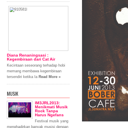
Diana Renaningsasi :
Kegembiraan dari Cat Air
Kecintaan seseorang terhadap hobi
memang membawa kegembiraan
tersendiri ketika Ia
Read More »
MUSIK
IM3JRL2013:
Menikmati Musik
Rock Tanpa
Harus Ngefans
Festival musik yang
menghadirkan banyak musisi dengan