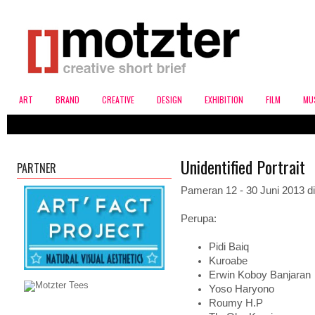
ART
BRAND
CREATIVE
DESIGN
EXHIBITION
FILM
MU
Unidentified Portrait
PARTNER
Pameran 12 - 30 Juni 2013 d
Perupa:
Pidi Baiq
Kuroabe
Erwin Koboy Banjaran
Yoso Haryono
Roumy H.P