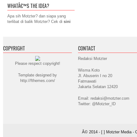
WHATÂ€™S THE IDEA?
Apa sih Motzter? dan siapa yang
terlibat di balik Motzter? Cek di
sini
COPYRIGHT
CONTACT
Redaksi Motzter
Please respect copyright!
Wisma Koto
Template designed by
Jl. Abuserin I no 20
http://fthemes.com/
Fatmawati
Jakarta Selatan 12420
Email: redaksi@motzter.com
Twitter: @Motzter_ID
Â© 2014 - [ ] Motzter Media - 