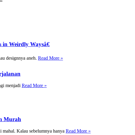
 in Weirdly Waysâ€
lau designnya aneh.
Read More »
rjalanan
agi menjadi
Read More »
ih Murah
adi mahal. Kalau sebelumnya hanya
Read More »