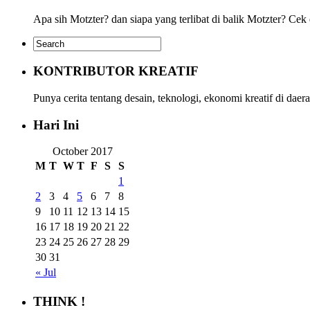
Apa sih Motzter? dan siapa yang terlibat di balik Motzter? Cek
KONTRIBUTOR KREATIF
Punya cerita tentang desain, teknologi, ekonomi kreatif di da
Hari Ini
October 2017
M
T
W
T
F
S
S
1
2
3
4
5
6
7
8
9
10
11
12
13
14
15
16
17
18
19
20
21
22
23
24
25
26
27
28
29
30
31
« Jul
THINK !