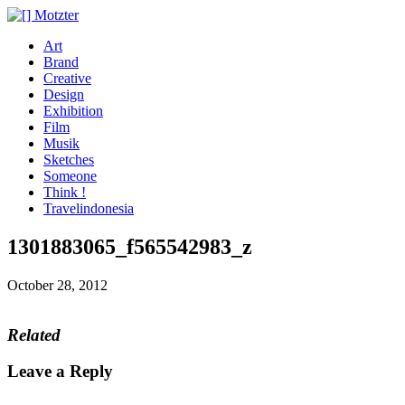
Art
Brand
Creative
Design
Exhibition
Film
Musik
Sketches
Someone
Think !
Travelindonesia
1301883065_f565542983_z
October 28, 2012
Related
Leave a Reply