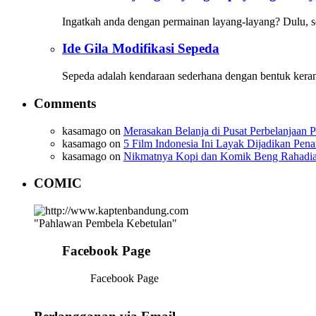
Ingatkah anda dengan permainan layang-layang? Dulu, so
Ide Gila Modifikasi Sepeda
Sepeda adalah kendaraan sederhana dengan bentuk kera
Comments
kasamago
on
Merasakan Belanja di Pusat Perbelanjaan P
kasamago
on
5 Film Indonesia Ini Layak Dijadikan Pen
kasamago
on
Nikmatnya Kopi dan Komik Beng Rahadi
COMIC
"Pahlawan Pembela Kebetulan"
Facebook Page
Facebook Page