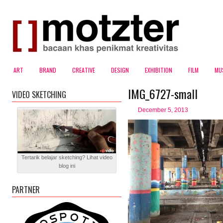
ART
BRAND
CREATIVE
DESIGN
EXHIBITION
FILM
MU
IMG_6727-small
VIDEO SKETCHING
December 5, 2013
Tertarik belajar sketching? Lihat video
blog ini
PARTNER