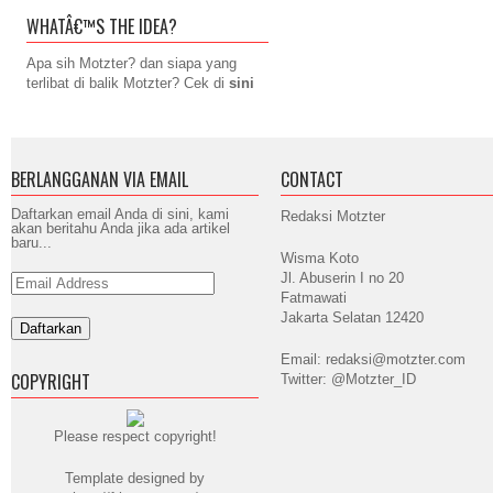
WHATÂ€™S THE IDEA?
Apa sih Motzter? dan siapa yang
terlibat di balik Motzter? Cek di
sini
BERLANGGANAN VIA EMAIL
CONTACT
Daftarkan email Anda di sini, kami
Redaksi Motzter
akan beritahu Anda jika ada artikel
baru...
Wisma Koto
Jl. Abuserin I no 20
Email
Address
Fatmawati
Jakarta Selatan 12420
Email: redaksi@motzter.com
COPYRIGHT
Twitter: @Motzter_ID
Please respect copyright!
Template designed by