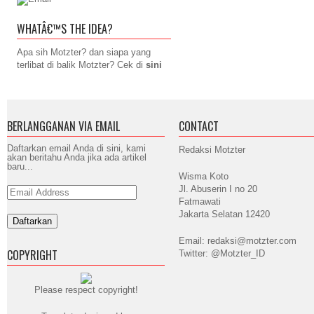
WHATÂ€™S THE IDEA?
Apa sih Motzter? dan siapa yang
terlibat di balik Motzter? Cek di
sini
BERLANGGANAN VIA EMAIL
CONTACT
Daftarkan email Anda di sini, kami
Redaksi Motzter
akan beritahu Anda jika ada artikel
baru...
Wisma Koto
Jl. Abuserin I no 20
Email
Address
Fatmawati
Jakarta Selatan 12420
Email: redaksi@motzter.com
COPYRIGHT
Twitter: @Motzter_ID
Please respect copyright!