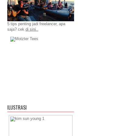
5 tips penting jadi freelancer, apa
saja? cek
di sini..
ILUSTRASI