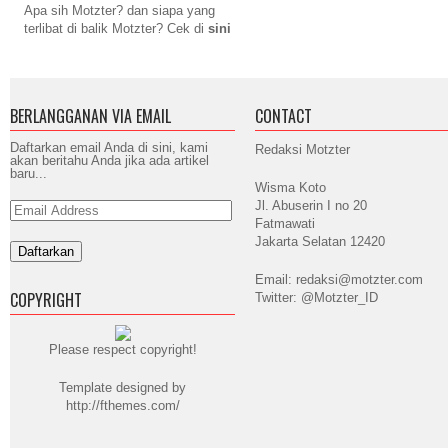
Apa sih Motzter? dan siapa yang
terlibat di balik Motzter? Cek di
sini
BERLANGGANAN VIA EMAIL
CONTACT
Daftarkan email Anda di sini, kami
Redaksi Motzter
akan beritahu Anda jika ada artikel
baru...
Wisma Koto
Jl. Abuserin I no 20
Email
Address
Fatmawati
Jakarta Selatan 12420
Email: redaksi@motzter.com
COPYRIGHT
Twitter: @Motzter_ID
Please respect copyright!
Template designed by
http://fthemes.com/