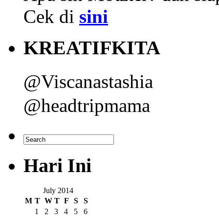
Cek di
sini
KREATIFKITA
@Viscanastashia
@headtripmama
Hari Ini
July 2014
M
T
W
T
F
S
S
1
2
3
4
5
6