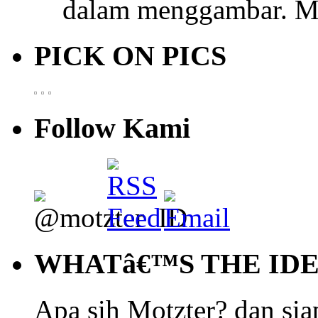
dalam menggambar. M
PICK ON PICS
Follow Kami
WHATâ€™S THE ID
Apa sih Motzter? dan siap