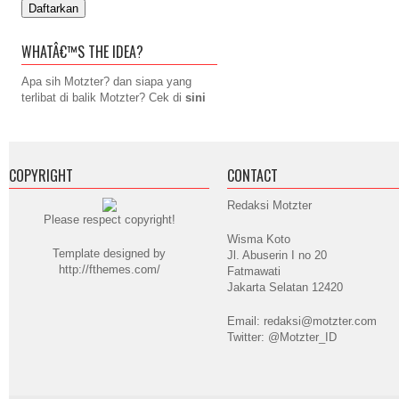
WHATÂ€™S THE IDEA?
Apa sih Motzter? dan siapa yang
terlibat di balik Motzter? Cek di
sini
COPYRIGHT
CONTACT
Redaksi Motzter
Please respect copyright!
Wisma Koto
Template designed by
Jl. Abuserin I no 20
http://fthemes.com/
Fatmawati
Jakarta Selatan 12420
Email: redaksi@motzter.com
Twitter: @Motzter_ID