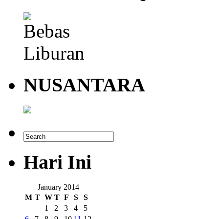
NUSANTARA
Hari Ini
January 2014
M
T
W
T
F
S
S
1
2
3
4
5
6
7
8
9
10
11
12