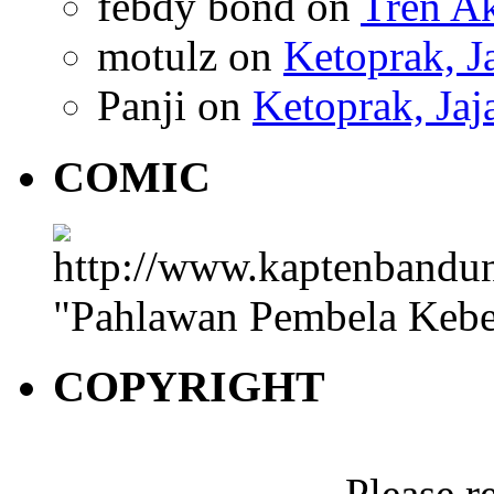
febdy bond on
Tren Ak
motulz on
Ketoprak, 
Panji on
Ketoprak, Ja
COMIC
"Pahlawan Pembela Kebe
COPYRIGHT
Please r