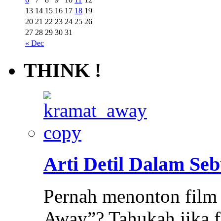
13
14
15
16
17
18
19
20
21
22
23
24
25
26
27
28
29
30
31
« Dec
THINK !
Arti Detil Dalam Se
Pernah menonton film
Away”? Tahukah jika f