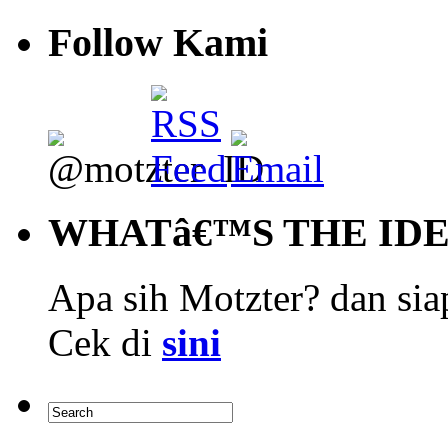
Follow Kami
WHATâ€™S THE ID
Apa sih Motzter? dan siap
Cek di
sini