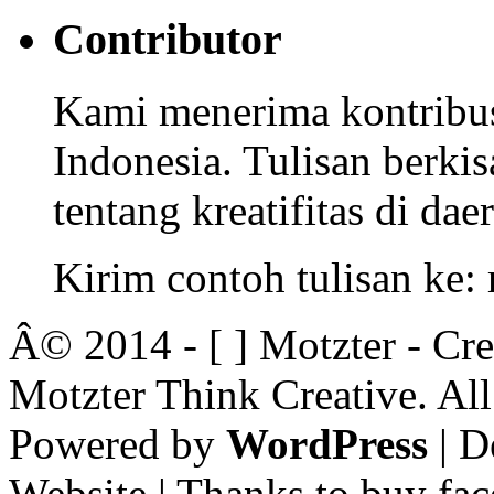
Contributor
Kami menerima kontribusi
Indonesia. Tulisan berkisa
tentang kreatifitas di dae
Kirim contoh tulisan ke
Â© 2014 - [ ] Motzter - Cr
Motzter Think Creative. Al
Powered by
WordPress
| D
Website | Thanks to buy fac