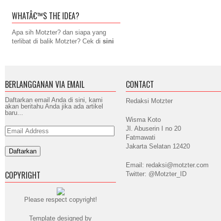
WHATÂ€™S THE IDEA?
Apa sih Motzter? dan siapa yang
terlibat di balik Motzter? Cek di
sini
BERLANGGANAN VIA EMAIL
CONTACT
Daftarkan email Anda di sini, kami
Redaksi Motzter
akan beritahu Anda jika ada artikel
baru...
Wisma Koto
Jl. Abuserin I no 20
Email
Address
Fatmawati
Jakarta Selatan 12420
Email: redaksi@motzter.com
COPYRIGHT
Twitter: @Motzter_ID
Please respect copyright!
Template designed by