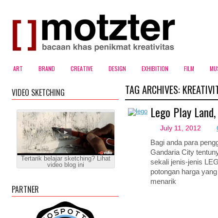
ART
BRAND
CREATIVE
DESIGN
EXHIBITION
FILM
MU
TAG ARCHIVES:
KREATIVI
VIDEO SKETCHING
Lego Play Land,
July 11, 2012
Bagi anda para pen
Gandaria City tentun
Tertarik belajar sketching? Lihat
sekali jenis-jenis L
video blog ini
potongan harga yang
menarik
PARTNER