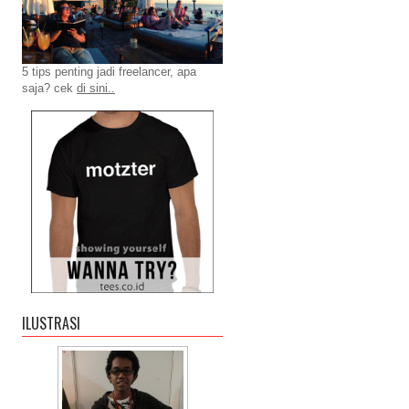
5 tips penting jadi freelancer, apa
saja? cek
di sini..
ILUSTRASI