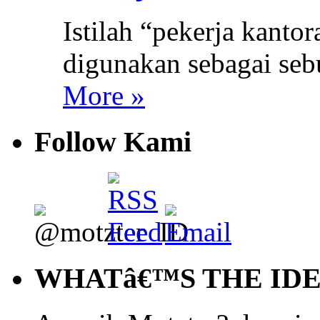
Istilah “pekerja kant
digunakan sebagai seb
More »
Follow Kami
WHATâ€™S THE ID