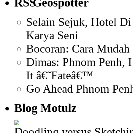
Geospotter
Selain Sejuk, Hotel D
Karya Seni
Bocoran: Cara Mudah 
Dimas: Phnom Penh, I 
It â€˜Fateâ€™
Go Ahead Phnom Penh
Blog Motulz
Doodling versus Sketch