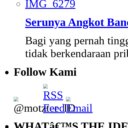
Serunya Angkot Ba
Bagi yang pernah ting
tidak berkendaraan pr
Follow Kami
WHATâ€™S THE ID